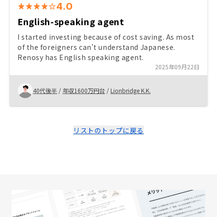
4.0
English-speaking agent
I started investing because of cost saving. As most
of the foreigners can't understand Japanese.
Renosy has English speaking agent.
2025年09月22日
40代後半
/
年収1600万円台
/
Lionbridge K.K.
リストのトップに戻る