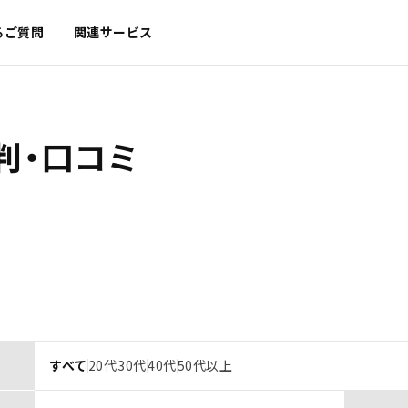
るご質問
関連サービス
判・口コミ
すべて
20代
30代
40代
50代以上