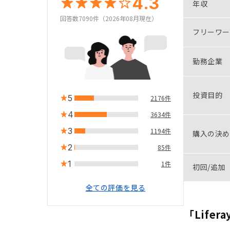
4.3
年収
回答数7090件（2026年08月現在）
フリーワー
勤務企業
投資目的
5
2176件
4
3634件
3
1194件
購入の決め
2
85件
1
1件
初回/追加
全ての評価を見る
「Lifera