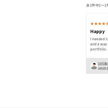
全1件中1〜
Happy
I needed t
and a way 
portfolio.
sense and 
and repre
50代後
Japan 