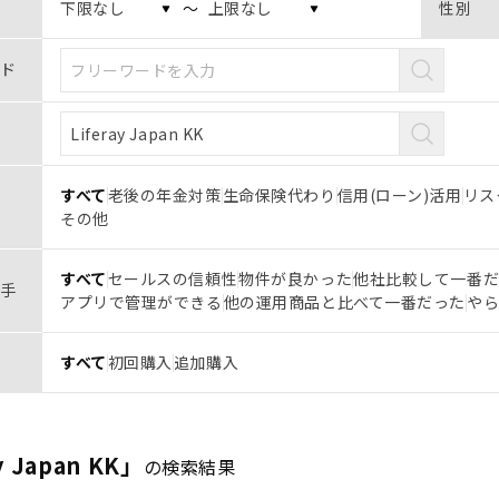
〜
性別
ド
すべて
老後の年金対策
生命保険代わり
信用(ローン)活用
リス
その他
すべて
セールスの信頼性
物件が良かった
他社比較して一番
手
アプリで管理ができる
他の運用商品と比べて一番だった
や
すべて
初回購入
追加購入
y Japan KK」
の検索結果