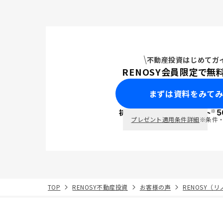
不動産投資はじめてガ
RENOSY会員限定で無
まずは資料をみて
※
初回面談で
ポイント
5
PayPay
プレゼント適用条件詳細
※条件
TOP
RENOSY不動産投資
お客様の声
RENOSY（