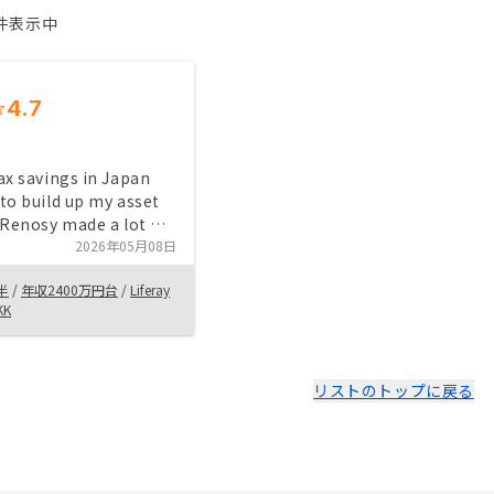
1件表示中
4.7
ax savings in Japan
to build up my asset
 Renosy made a lot of
their sales process
2026年05月08日
sentative made me
半
/
年収2400万円台
/
Liferay
feel very comfortable. None
KK
リストのトップに戻る