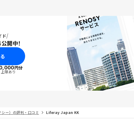
イド
料公開中！
みる
0,000
円分
・上限あり
リノシー）の評判・口コミ
Liferay Japan KK