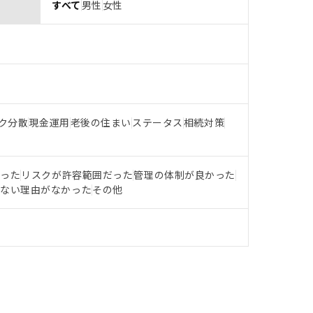
すべて
男性
女性
ク分散
現金運用
老後の住まい
ステータス
相続対策
だった
リスクが許容範囲だった
管理の体制が良かった
らない理由がなかった
その他