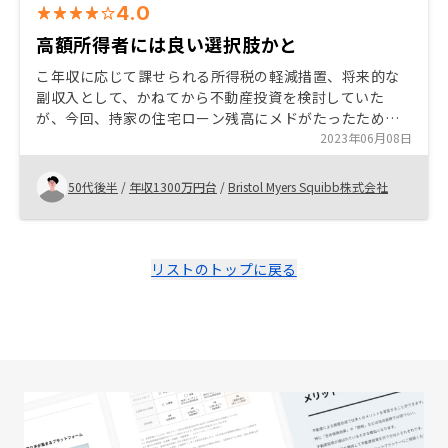
4.0
高額所得者には良い選択肢かと
こ年収に応じて課せられる所得税の軽減措置、将来的な
副収入として、かねてから不動産投資を検討していた
が、今回、持家の住宅ローン残高にメドがたったため、
毎月の住宅ローン支払い額とほぼ同額で投資を開始し
2023年06月08日
た。 リスク管理、将来的な収支見込みなどの説明で納得
できたためこちらからの購入に至った。 アプリでの一括
50代後半
/
年収1300万円台
/
Bristol Myers Squibb株式会社
管理で煩雑さもなく、高額所得者で投資余力がある方に
は良い選択肢かと思う。
リストのトップに戻る