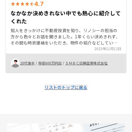
4.7
なかなか決めきれない中でも熱心に紹介して
くれた
知人をきっかけに不動産投資を知り、リノシーの担当の
方から色々とお話を聞きました。1年くらい決めきれず、
その間も時折連絡をいただき、物件の紹介などしていた
だきました。 自分の疑問に対してもすぐに解答してくだ
2025年11月12日
さったり、良い物件を紹介してくれたりしたので、投資
を始めようと思いました。
20代後半
/
年収600万円台
/
ＳＭＢＣ日興証券株式会社
リストのトップに戻る