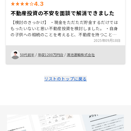
4.3
不動産投資の不安を面談で解消できました
【検討のきっかけ】 ・現金をただただ貯金するだけでは
もったいないと思い不動産投資を検討しました。 ・自身
の子供への相続のことを考えると、不動産を持つことが
ベターだと考えました。 【面談・説明】 ・投資のメリッ
2025年09月18日
ト、デメリット両面の話をしてくださり信用に値すると
考えました。 ・不安はありましたが、説明を聞いて
50代前半
/
年収1200万円台
/
鴻池運輸株式会社
「（地域にもよるが）不動産は価値が変わらない」とい
う認識を持ちました。（一方で株は景気に左右され、一
瞬にして暴落する可能性もある） ・わからないことはど
んな小さなことでも、わかるまできちんと説明いただ
リストのトップに戻る
き、納得することができました。 投資と聞くと拒否反応
を起こす方が多いと思います。 信用してもらうには「企
業の格（上場しているなど）をしっかりと説明するこ
と」が肝要かと思います。 面談の特典があったり、本社
が六本木にあることなどにより、見方によっては「儲け
て過ぎている会社」にみられると思います。どのような
事業で適正な利益を出しているのか説明が必要かと思い
ます。