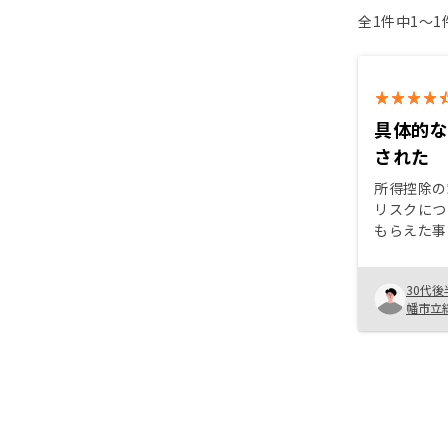
全1件中1〜
具体的
された
所得控除の
リスクにつ
もらえた事
拭された。
収益化には
30代後
の労力との
幡市立
RENOS
不動産投資
度とニーズ
て頂けると
す。