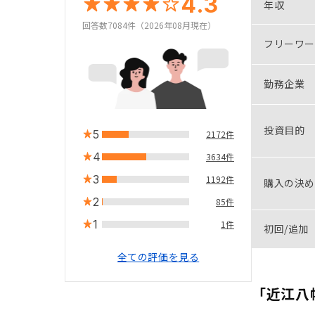
4.3
年収
回答数7084件（2026年08月現在）
フリーワー
勤務企業
投資目的
5
2172件
4
3634件
3
1192件
購入の決め
2
85件
1
1件
初回/追加
全ての評価を見る
「近江八