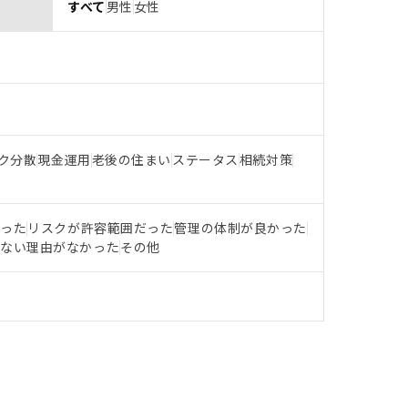
すべて
男性
女性
ク分散
現金運用
老後の住まい
ステータス
相続対策
だった
リスクが許容範囲だった
管理の体制が良かった
らない理由がなかった
その他