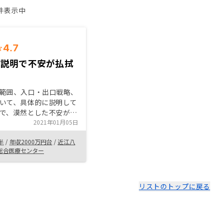
1件表示中
4.7
な説明で不安が払拭
範囲、入口・出口戦略、
いて、具体的に説明して
で、漠然とした不安が払
自分で管理するのが最も
2021年01月05日
良いかもしれないが、そ
半
/
年収2000万円台
/
近江八
バランスを考えて
総合医療センター
Yに委託することにした。
のメリットを相手の理解
の把握に合わせて説明し
安心に繋がると思いま
リストのトップに戻る