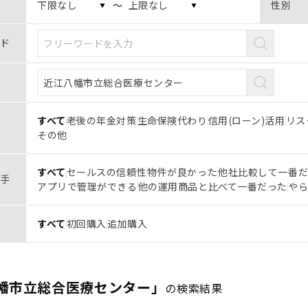
〜
性別
ド
すべて
老後の年金対策
生命保険代わり
信用(ローン)活用
リス
その他
すべて
セールスの信頼性
物件が良かった
他社比較して一番
手
アプリで管理ができる
他の運用商品と比べて一番だった
や
すべて
初回購入
追加購入
幡市立総合医療センター」
の検索結果