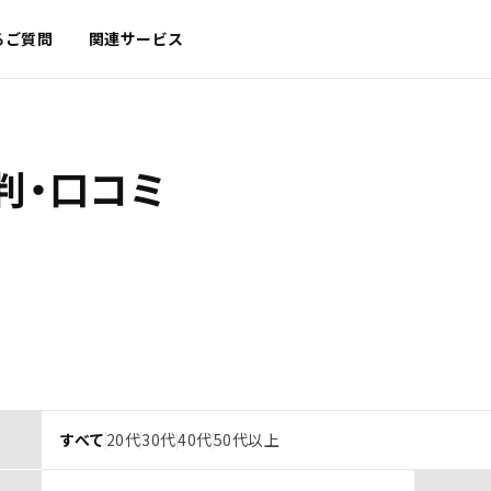
るご質問
関連サービス
判・口コミ
すべて
20代
30代
40代
50代以上