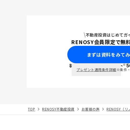
不動産投資はじめてガ
RENOSY会員限定で無
まずは資料をみて
※
初回面談で
ポイント
5
PayPay
プレゼント適用条件詳細
※条件
TOP
RENOSY不動産投資
お客様の声
RENOSY（