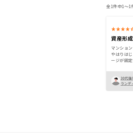
全1件中1〜
資産形
マンション
やはりはじ
ージが固定
たので不安
良く理解で
30代後
した。 賃
ランデ
用して自身
みに魅力を
スクで大き
期待できる