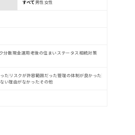
すべて
男性
女性
ク分散
現金運用
老後の住まい
ステータス
相続対策
だった
リスクが許容範囲だった
管理の体制が良かった
らない理由がなかった
その他