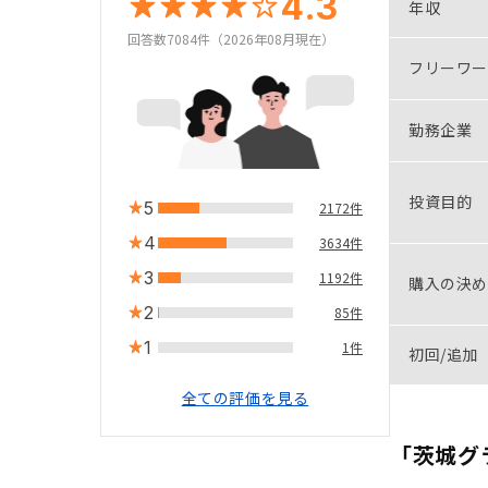
4.3
年収
回答数7084件（2026年08月現在）
フリーワー
勤務企業
投資目的
5
2172件
4
3634件
3
1192件
購入の決め
2
85件
1
1件
初回/追加
全ての評価を見る
「茨城グ