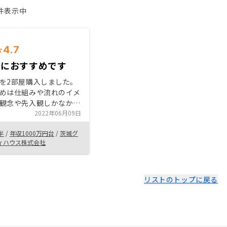
1件表示中
4.7
成におすすめです
を2部屋購入しました。
めは仕組みや流れのイメ
観念や先入観しかなかっ
でしたが、説明を受けて
2022年06月09日
きて安心して購入できま
半
/
年収1000万円台
/
茨城グ
貸経営は他者の資本を活
ィハウス株式会社
の資産を形成できる仕組
感じました。 多少のリ
なリターンやメリットが
のでおすすめです。
リストのトップに戻る