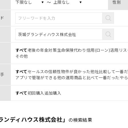
〜
性別
ド
すべて
老後の年金対策
生命保険代わり
信用(ローン)活用
リス
その他
すべて
セールスの信頼性
物件が良かった
他社比較して一番
手
アプリで管理ができる
他の運用商品と比べて一番だった
や
すべて
初回購入
追加購入
ランディハウス株式会社」
の検索結果