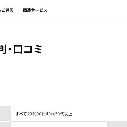
るご質問
関連サービス
判・口コミ
すべて
20代
30代
40代
50代以上