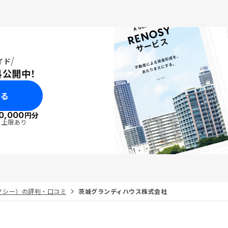
イド
料公開中！
みる
0,000
円分
・上限あり
リノシー）の評判・口コミ
茨城グランディハウス株式会社