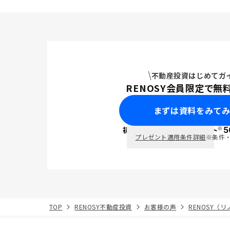
たことも決
に、団体信
り万が一の
点や、減価
税・住民税
のライフプ
的であると
不動産投資はじめてガ
ました。
RENOSY会員限定で無
まずは資料をみて
※
初回面談で
ポイント
5
PayPay
プレゼント適用条件詳細
※条件
TOP
RENOSY不動産投資
お客様の声
RENOSY（