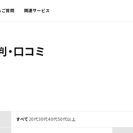
るご質問
関連サービス
判・口コミ
すべて
20代
30代
40代
50代以上