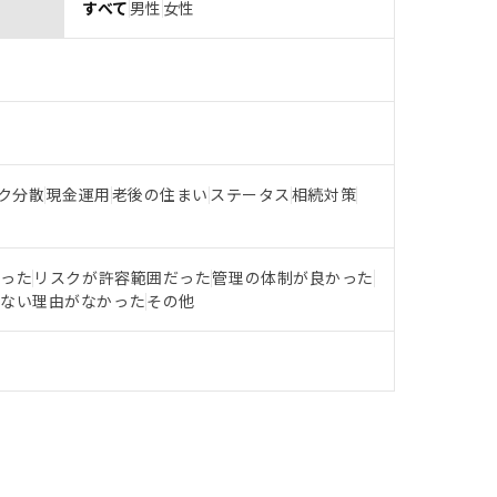
すべて
男性
女性
ク分散
現金運用
老後の住まい
ステータス
相続対策
だった
リスクが許容範囲だった
管理の体制が良かった
らない理由がなかった
その他