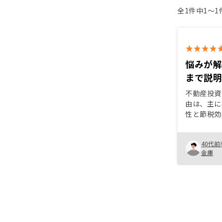
全1件中1〜
悩みが
まで説
不動産投資
由は、主に
性と節税効
す。 現在
レバレッジ
40代前
資金以上の
金庫
他の投資信
きなメリッ
た、購入を
徒歩圏内」
隣接してお
中長期的に
（家賃収入