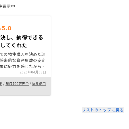
1件表示中
5.0
解決し、納得できる
明してくれた
での物件購入を決めた理
将来的な資産形成の安定
果に魅力を感じたからで
の低金利環境を活かして
2026年04月08日
を効かせることで、自己
半
/
年収700万円台
/
福井信用
資産を運用できる点は、
託や株式投資にはない大
トだと判断しました。ま
検討した物件が「駅から
かつ「再開発エリア」に
リストのトップに戻る
り、空室リスクが低く、
安定したインカムゲイン
）が見込める確信が持て