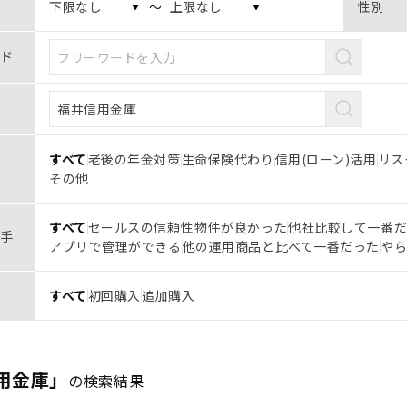
〜
性別
ド
すべて
老後の年金対策
生命保険代わり
信用(ローン)活用
リス
その他
すべて
セールスの信頼性
物件が良かった
他社比較して一番
手
アプリで管理ができる
他の運用商品と比べて一番だった
や
すべて
初回購入
追加購入
用金庫」
の検索結果