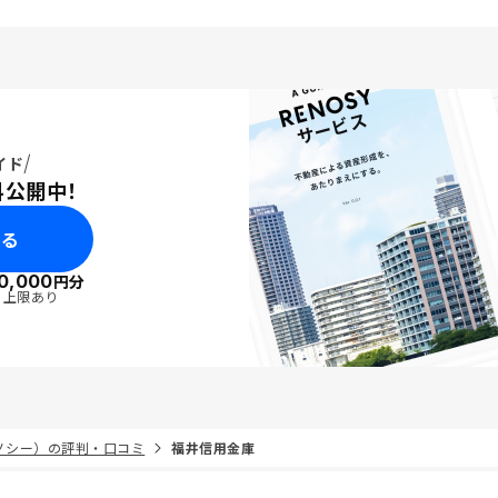
め手の一つです。 さら
用生命保険への加入によ
際の家族への保障となる
償却費の計上による所得
の節税メリットも、自身
ランにおいて非常に合理
考え、今回の購入に至り
イド
料公開中！
みる
0,000
円分
・上限あり
リノシー）の評判・口コミ
福井信用金庫