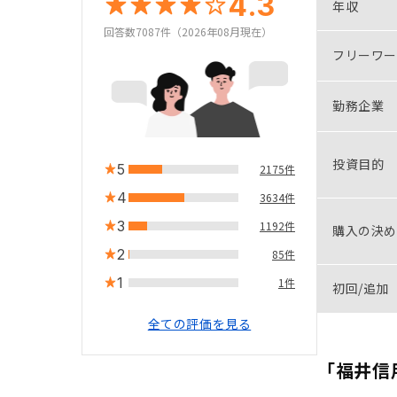
4.3
年収
回答数7087件（2026年08月現在）
フリーワー
勤務企業
投資目的
5
2175件
4
3634件
3
1192件
購入の決め
2
85件
1
1件
初回/追加
全ての評価を見る
「福井信