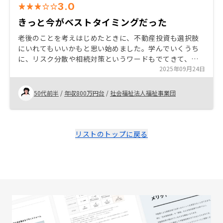
3.0
きっと今がベストタイミングだった
老後のことを考えはじめたときに、不動産投資も選択肢
にいれてもいいかもと思い始めました。学んでいくうち
に、リスク分散や相続対策というワードもでてきて、よ
り興味がわきました。 ただ、ローンを組むことにとても
2025年09月24日
抵抗があり、決断するのに勇気が要りました。もっと早
く始めたかったと言う思いもありましたが、若かったら
50代前半
/
年収800万円台
/
社会福祉法人福祉事業団
踏み出せなかったようにも思います。きっと、私にとっ
ては、今がベストタイミングだったのでしょう。
リストのトップに戻る