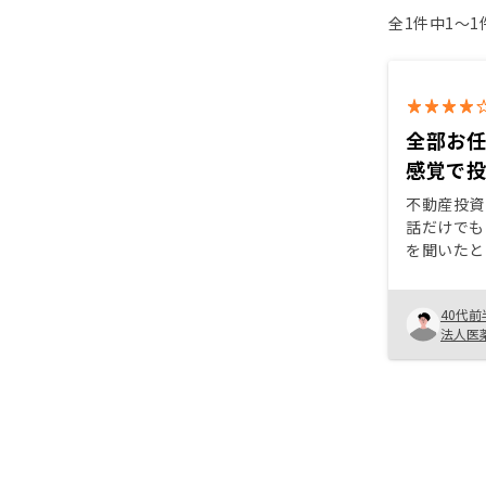
全1件中1〜
全部お
感覚で
不動産投資
話だけでも
を聞いたと
が小さくリ
あっという
40代前
た。複数の
法人医
てくださっ
でしたし、
質問できて
安心感があ
というと、
などのデメ
が、家賃保