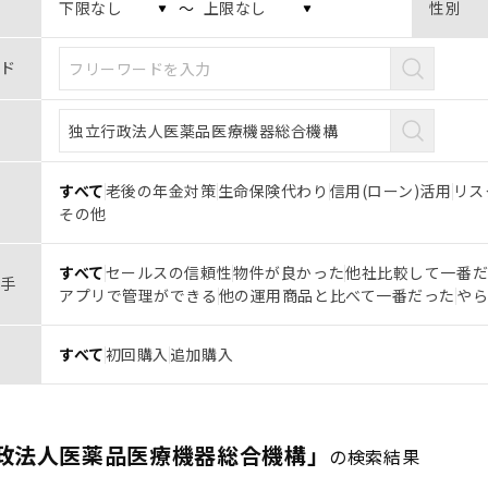
〜
性別
ド
すべて
老後の年金対策
生命保険代わり
信用(ローン)活用
リス
その他
すべて
セールスの信頼性
物件が良かった
他社比較して一番
手
アプリで管理ができる
他の運用商品と比べて一番だった
や
すべて
初回購入
追加購入
政法人医薬品医療機器総合機構」
の検索結果