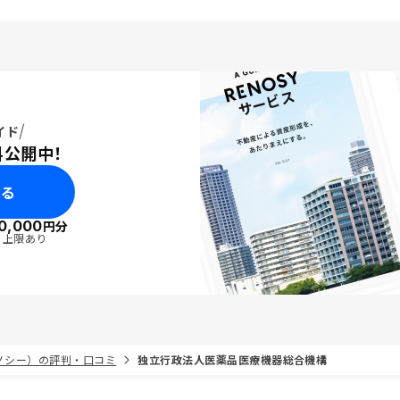
れば、リスクも手間も大
きて、本業が多忙でも放
が魅力でした。積立感覚
が素晴らしいです。 ウ
のマイページやアプリへ
映が遅いなと感じまし
でもローンの書類「未提
イド
ので。
料公開中！
みる
0,000
円分
・上限あり
リノシー）の評判・口コミ
独立行政法人医薬品医療機器総合機構