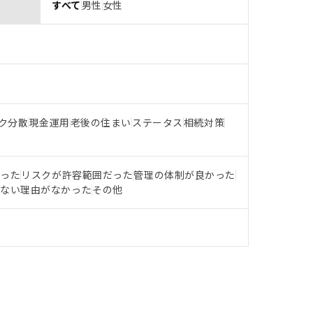
すべて
男性
女性
ク分散
現金運用
老後の住まい
ステータス
相続対策
だった
リスクが許容範囲だった
管理の体制が良かった
らない理由がなかった
その他