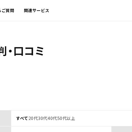
るご質問
関連サービス
判・口コミ
すべて
20代
30代
40代
50代以上