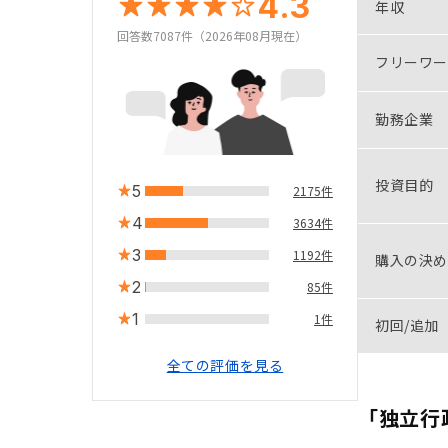
4.3
年収
回答数7087件（2026年08月現在）
フリーワー
勤務企業
投資目的
5
2175件
4
3634件
3
1192件
購入の決め
2
85件
1
1件
初回/追加
全ての評価を見る
「独立行