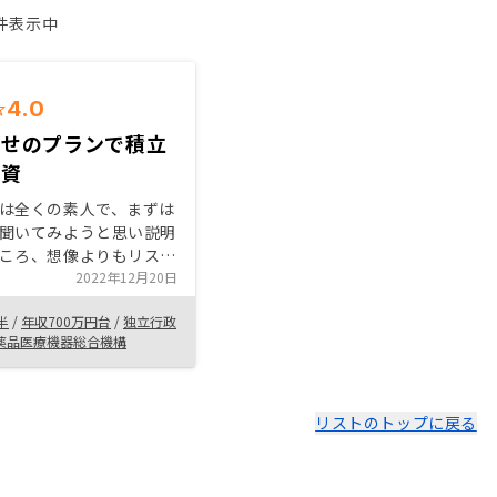
1件表示中
4.0
任せのプランで積立
投資
は全くの素人で、まずは
聞いてみようと思い説明
ころ、想像よりもリスク
ターンが大きいと感じ、
2022年12月20日
間に契約まで至りまし
半
/
年収700万円台
/
独立行政
担当者がチームで対応し
薬品医療機器総合機構
て、契約までもスムーズ
細かいところまで気軽に
教えていただけたので、
りました。 不動産投資
リストのトップに戻る
空室リスクや管理が大変
リットを感じていました
証と管理すべてお任せの