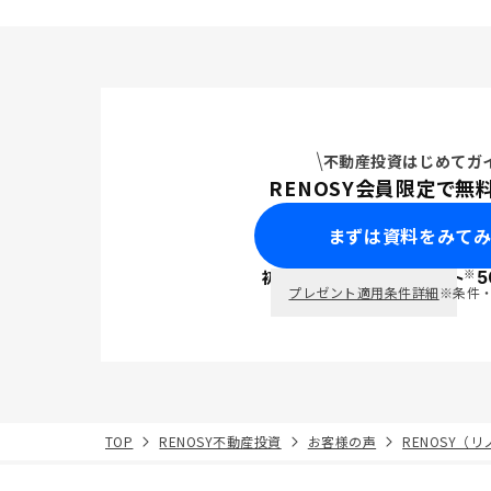
プランにす
幅に軽減で
置できるの
でできるの
ェブサイト
の状況の反
た。いつま
不動産投資はじめてガ
出」でした
RENOSY会員限定で無
まずは資料をみて
※
初回面談で
ポイント
5
PayPay
プレゼント適用条件詳細
※条件
TOP
RENOSY不動産投資
お客様の声
RENOSY（