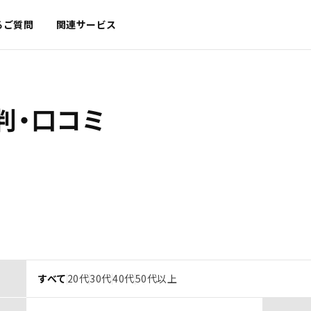
るご質問
関連サービス
判・口コミ
すべて
20代
30代
40代
50代以上