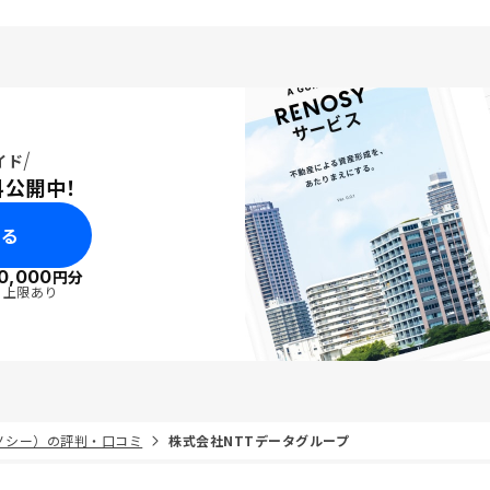
じた（アプリ管理や
だと思います。 節税効果、確定申
）。 以前、「士
告時の還付金目安などを仮定に基づ
かできないような広告を
くものでいいから示してほしい。で
あったので、一般企業の
きればアプリで見せて欲しい。こう
外だと思っていた。今も
した掲載は必ずしもアプリでなくて
広告があるなら修正した
もPCサイトでもいい。
。
イド
料公開中！
みる
0,000
円分
・上限あり
リノシー）の評判・口コミ
株式会社NTTデータグループ