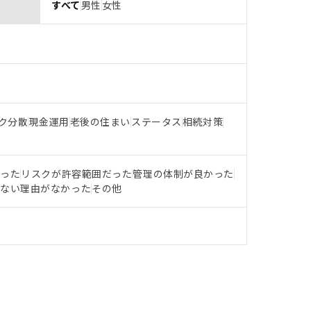
すべて
男性
女性
ク分散
現金運用
老後の住まい
ステータス
相続対策
だった
リスクが許容範囲だった
管理の体制が良かった
らない理由がなかった
その他