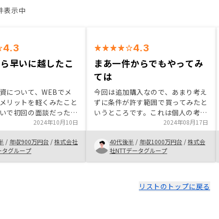
3件表示中
4.3
4.3
なら早いに越したこ
まあ一件からでもやってみ
い
ては
資について、WEBでメ
今回は追加購入なので、あまり考え
メリットを軽くみたこと
ずに条件が許す範囲で買ってみたと
いで初回の面談だった。
いうところです。これは個人の考え
私の投資経験などを確認
2024年10月10日
方に依ると思いますが、三十代でも
2024年08月17日
そのレベルにあわせて説
試しに一件だけ買ってみる、という
半
/
年収900万円台
/
株式会社
40代後半
/
年収1000万円台
/
株式会
とても助かった。 ・長
のがいいと思います。こうすること
データグループ
社NTTデータグループ
ローンが必要なので始め
で不動産投資をはじめる前に比べて
んだ部分もあったが、
否が応でも自身のお金の流れに理解
Yの物件選定方法や実際の物
が進みます。書籍の勉強だけではな
共感して購入を決めた。
かなか理解が深まりませんが、自分
リストのトップに戻る
トでは、RENOSYは手数
でやるとなると真剣さが違うからで
いう情報もあったが、そ
す。短期間では少々損するかも知れ
に管理ができることにメ
ませんが、勉強代と思えば許容範囲