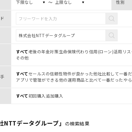
〜
性別
ド
すべて
老後の年金対策
生命保険代わり
信用(ローン)活用
リス
その他
すべて
セールスの信頼性
物件が良かった
他社比較して一番
手
アプリで管理ができる
他の運用商品と比べて一番だった
や
すべて
初回購入
追加購入
社NTTデータグループ」
の検索結果