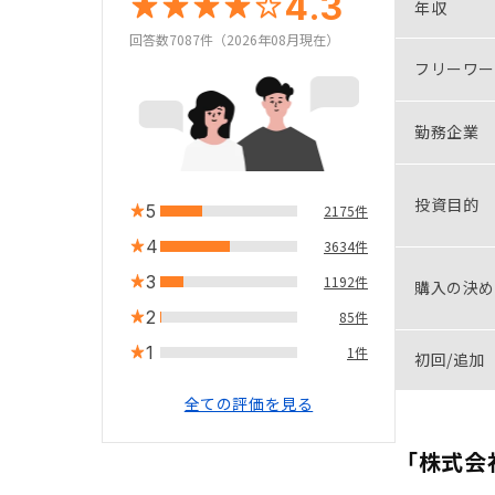
4.3
年収
回答数7087件（2026年08月現在）
フリーワー
勤務企業
投資目的
5
2175件
4
3634件
3
1192件
購入の決め
2
85件
1
1件
初回/追加
全ての評価を見る
「株式会