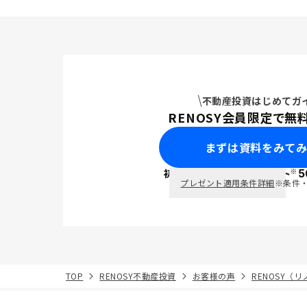
リットを感
WEBでの手続き
業」の人し
見たことが
自分は対象
そのような
ほうがよい
不動産投資はじめてガ
RENOSY会員限定で無
まずは資料をみて
※
初回面談で
ポイント
5
PayPay
プレゼント適用条件詳細
※条件
TOP
RENOSY不動産投資
お客様の声
RENOSY（