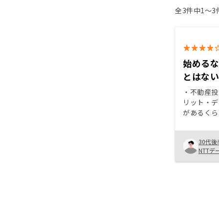
全3件中1〜
始める
とはな
・不動産投
リット・デ
があるくら
導入時点で
した上で、
30代後
明いただき
NTT
期投資かつ
るべきか悩
RENOS
件の良さに
・一部サイ
料が高いと
れ以上に楽