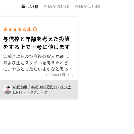
新しい順
評価が高い順
評価が低い順
4.0
与信枠と年齢を考えた投資
をする上で一考に値します
年齢と現在及び今後の収入見通し、
および生活スタイルを考えたとき
に、やるとしたらいまかなと思った
こと、投資開始後の管理の手間やリ
2023年11月17日
スクとベネフィットを考えたときに
40代前半
/
年収1000万円台
/
株式会
許容範囲であると考えたことによ
社NTTデータグループ
る。セールストークにうまいこと乗
せられたというところも否定はでき
ないが、与信枠の活用、というのは
大きなキーワードであった。もちろ
んこれをどれだけ使うか否かは個人
の判断次第ではある。 個別の収支
バランスの見通しを、数字でもグラ