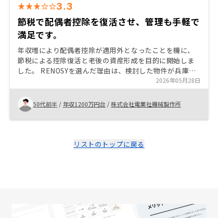
3.3
節税で配偶者控除を復活させ、管理も手軽で
満足です。
年収増により配偶者控除が適用外となったことを機に、
節税による控除復活と老後の資産形成を目的に開始しま
した。 RENOSYを選んだ理由は、検討した物件が兵庫駅
徒歩3分と資産性が高く、キャンペーンにより管理費を抑
2026年05月28日
えられた点です。さらにアプリ等での物件管理が手軽で
あり、高償却による初年度からの確かな節税効果に納得
50代前半
/
年収1200万円台
/
株式会社電業社機械製作所
したことが決め手となりました。 不動産所得の通算によ
り配偶者控除の復活等で所得税の還付が得られるシミュ
レーション提示を積極的にしてはどうか
リストのトップに戻る