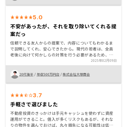
る。
5.0
不安があったが、それを取り除いてくれる提
案だっ
信頼できる友人からの提案で、内容についてもわかるま
で説明してくれ、安心できたから。現代の若者は、全員
老後に向けて何かしらの対策を行う必要があるため、少
しリスクはあるものの、月2万円ほどで対策ができる不動
2025年02月09日
産投資に魅力を感じた。何をしたらいいか分からず何も
していない人が多数だと思うため、周りにもおすすめし
20代後半
/
年収500万円台
/
株式会社大塚商会
たいと思う。
3.7
手軽さで選びました
不動産投資のきっかけは手元キャッシュを使わずに資産
運用ができること。借入が多くリスクもあるが、それな
りの物件を選んでおけば、丸々損失になる可能性は低く