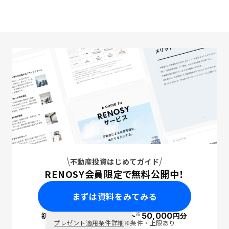
不動産投資はじめてガイド
RENOSY会員限定で無料公開中！
まずは資料をみてみる
※
初回面談で
ポイント
50,000
円分
PayPay
プレゼント適用条件詳細
※条件・上限あり