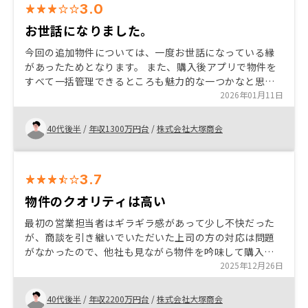
3.0
お世話になりました。
今回の追加物件については、一度お世話になっている縁
があったためとなります。 また、購入後アプリで物件を
すべて一括管理できるところも魅力的な一つかなと思わ
れます。 首都圏以外の物件が欲しいかたなどは他社より
2026年01月11日
豊富に物件が揃っているので広く検討ができると思いま
す。
40代後半
/
年収1300万円台
/
株式会社大塚商会
3.7
物件のクオリティは高い
最初の営業担当者はギラギラ感があって少し不快だった
が、商談を引き継いでいただいた上司の方の対応は問題
がなかったので、他社も見ながら物件を吟味して購入さ
せていただきました。また、購入特典も魅力的でした。
2025年12月26日
営業されていると、大量購入、大量販売感が漂っている
のはマイナスイメージです。絞った方がプレミア感が出
40代後半
/
年収2200万円台
/
株式会社大塚商会