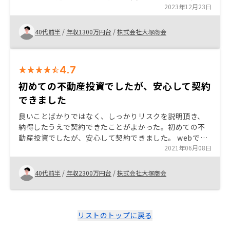
基本的には問題無いとおもい始めました。リノシーさん
2023年12月23日
はほぼ非対面で出来るので、手続きが簡単ですし、多少
コストかかってもあとの管理が簡単そうなので選びまし
40代前半
/
年収1300万円台
/
株式会社大塚商会
た。
4.7
初めての不動産投資でしたが、安心して契約
できました
良いことばかりではなく、しっかりリスクを説明頂き、
納得したうえで契約できたことがよかった。初めての不
動産投資でしたが、安心して契約できました。 webでの
打ち合わせ時の利用するサービスが選択できるとよかっ
2021年06月08日
た。(TEAMSやzoomなど)
40代前半
/
年収2300万円台
/
株式会社大塚商会
リストのトップに戻る