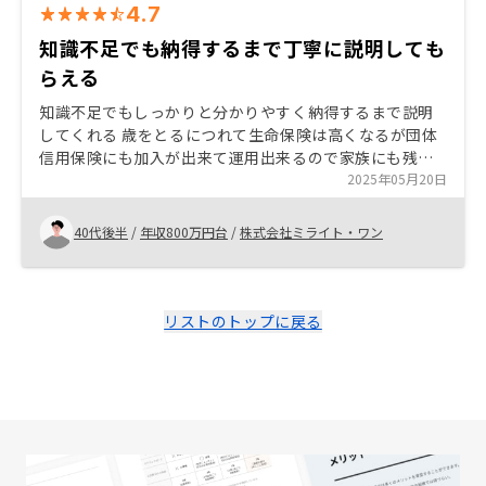
4.7
知識不足でも納得するまで丁寧に説明しても
らえる
知識不足でもしっかりと分かりやすく納得するまで説明
してくれる 歳をとるにつれて生命保険は高くなるが団体
信用保険にも加入が出来て運用出来るので家族にも残せ
るし、運用も選択出来るのでとてもメリットがあります
2025年05月20日
全部お任せプランがありますが水回りの保証がないのを
しっかりと伝えないと揉める原因になると思います
40代後半
/
年収800万円台
/
株式会社ミライト・ワン
リストのトップに戻る