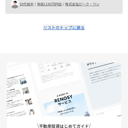
が進み、面倒なやりとりはほとんどありませんでした。
50代前半
/
年収1100万円台
/
株式会社ピーク・ワン
商談の過程でいろいろ学びも得られたので、実際に不動
産投資を行うかどうかは別としても話をきいてみてもい
いと思います。条件クリアしてればAMAZONギフト券も
もらえるし。 商慣行上難しいでしょうが、完全オンライ
リストのトップに戻る
ンで契約が完結すればいいと思いました。
不動産投資はじめてガイド