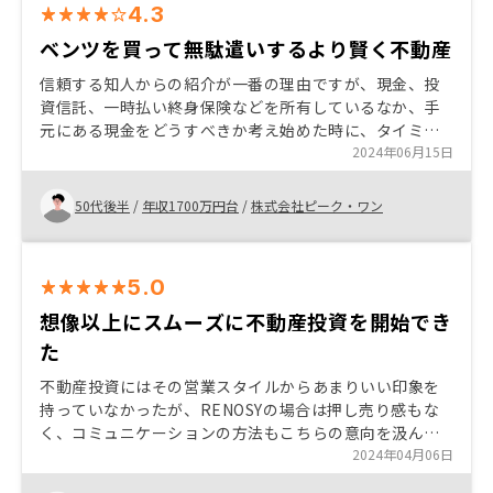
4.3
ベンツを買って無駄遣いするより賢く不動産
信頼する知人からの紹介が一番の理由ですが、現金、投
資信託、一時払い終身保険などを所有しているなか、手
元にある現金をどうすべきか考え始めた時に、タイミン
グよく紹介してもらった。知識もなく不安があるが、失
2024年06月15日
敗しても許容範囲と判断し、成功すれば儲け物と思い購
入した。 5年後、10年後に売却する際のコストシミュレ
50代後半
/
年収1700万円台
/
株式会社ピーク・ワン
ーションがよく分からない。販売手数料、消費税、一時
所得税など、具体例が見えないので、いまだにいくらで
売却すると利益が出るのか分からない。
5.0
想像以上にスムーズに不動産投資を開始でき
た
不動産投資にはその営業スタイルからあまりいい印象を
持っていなかったが、RENOSYの場合は押し売り感もな
く、コミュニケーションの方法もこちらの意向を汲んで
対応いただけました。不動産購入はこれまでもなんどか
2024年04月06日
経験がありますが、RENOSYは想像以上にスムーズに話