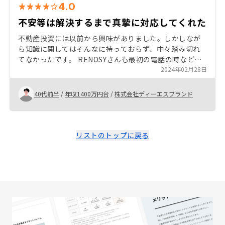
4.0
不安等は解決するまで真摯に対応してくれた
不動産投資には以前から興味がありました。しかしなが
ら知識に関してはそんなに持っておらず、中々踏み切れ
てなかったです。 RENOSYさんも最初の電話の時など
は、他社さんと同じかなーと思っていましまが、リモー
2024年02月28日
トや対面面談を通じ丁寧に説明いただいたので、不安は
払拭されました。 不動産投資のような長期運用は、これ
40代前半
/
年収1400万円台
/
株式会社ディーエスブランド
からのサポートが重要かと判断しています。 その点に安
心できますという事で契約しましたので、これからも手
厚いサポートを心掛けてていただき宜しくお願いしま
す。
リストのトップに戻る