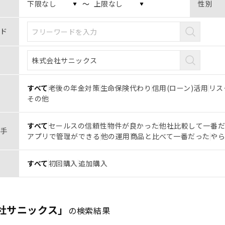
〜
性別
ド
すべて
老後の年金対策
生命保険代わり
信用(ローン)活用
リス
その他
すべて
セールスの信頼性
物件が良かった
他社比較して一番
手
アプリで管理ができる
他の運用商品と比べて一番だった
や
すべて
初回購入
追加購入
社サニックス」
の検索結果