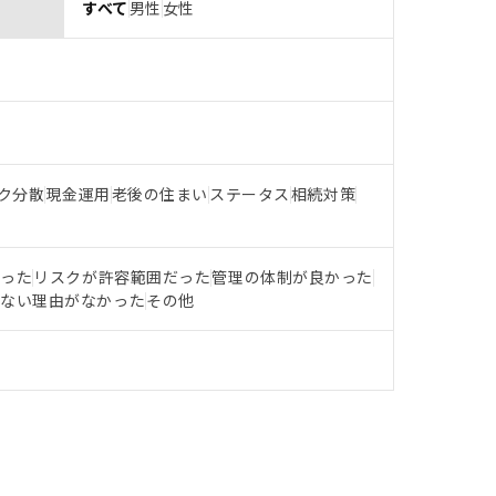
すべて
男性
女性
ク分散
現金運用
老後の住まい
ステータス
相続対策
だった
リスクが許容範囲だった
管理の体制が良かった
らない理由がなかった
その他