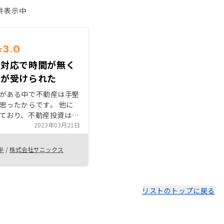
1件表示中
3.0
ト対応で時間が無く
明が受けられた
がある中で不動産は手堅
思ったからです。 他に
ており、不動産投資はリ
もなり将来的にも資産価
2023年03月21日
で良いと思いました。
備えて給与以外の収入も
半
/
株式会社サニックス
います。
リストのトップに戻る