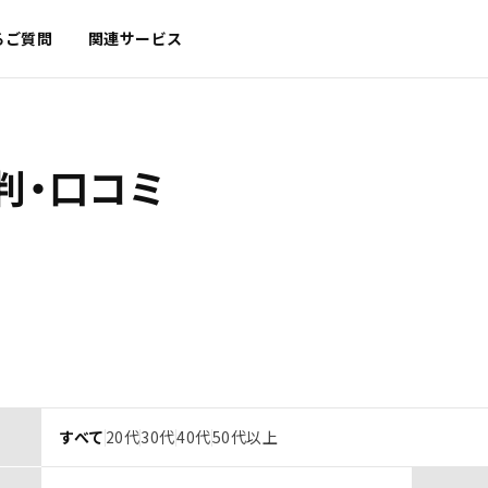
るご質問
関連サービス
判・口コミ
すべて
20代
30代
40代
50代以上