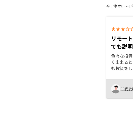
全1件中1〜
リモー
ても説
色々な投資
く出来ると
も投資をし
スク分散に
値があるの
今後老後に
30代後
必要だと思