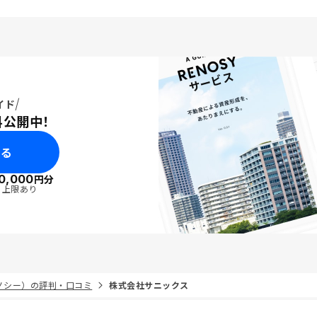
イド
料公開中！
みる
0,000
円分
・上限あり
リノシー）の評判・口コミ
株式会社サニックス