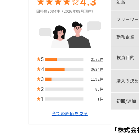
4.3
年収
回答数7084件（2026年08月現在）
フリーワー
勤務企業
投資目的
5
2172件
4
3634件
3
1192件
購入の決め
2
85件
1
1件
初回/追加
全ての評価を見る
「株式会