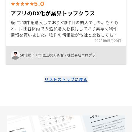
5.0
アプリのDX化が業界トップクラス
既に2物件を購入しており3物件目の購入でした。もとも
と、世田谷区内での追加購入を検討しており素早く物件
情報を貰いました。物件の情報量が他社と比較しても多
いと思います。また、購入後のアプリ管理やDX化の推進
2023年05月20日
も購入のきっかけになっています。 固定資産税の支払い
等、税金関連の管理も物件毎で管理出来ると尚良いと思
50代前半
/
年収1100万円台
/
株式会社コロプラ
います
リストのトップに戻る