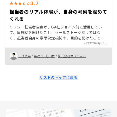
3.7
担当者のリアル体験が、自身の考察を深めて
くれる
リノシー担当者自身が、GA社ジョイン前に活用してい
て、体験談を聞けたこと。セールストークだけではな
く、担当者自身の意思決定根拠や、目的を聞けたことが
リアリティが合ってよかった。基本的に気になった点に
2023年04月24日
対する質問は客観的な視点でクリアに返ってきて、自身
で考察する幅も広がった 諸費用等、契約後のやりとりが
30代後半
/
年収700万円台
/
株式会社オプティム
ラインのキャプチャーだったりするので、証憑を正確に
出してほしい。御社の会計監査でも引っかかるのでは？
リストのトップに戻る