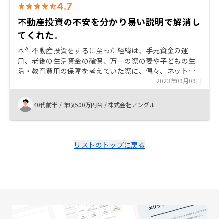
4.7
不動産投資の不安を分かり易い説明で解消し
てくれた。
本件不動産投資をするに至った経緯は、手元資金の運
用、老後の生活資金の確保、万一の際の妻や子どもの生
活・教育費用の保障を考えていた際に、偶々、ネット広
告で閲覧した本サービスのサイトでした。担当者と数回
2023年09月09日
の面談を行い、とても分かりやすい説明を受ける内に、
不動産投資の不安が徐々に解消し、不動産を購入するこ
40代前半
/
年収500万円台
/
株式会社アングル
とになりました。
リストのトップに戻る