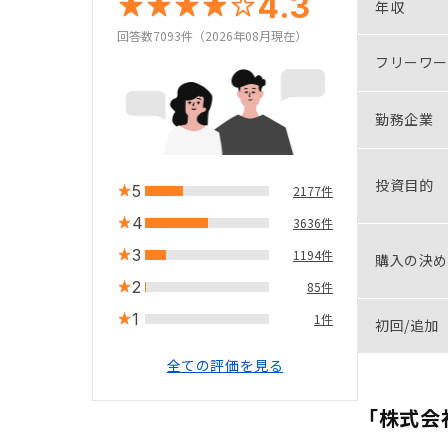
4.3
年収
回答数7093件（2026年08月現在）
フリーワー
勤務企業
投資目的
5
2177件
4
3636件
3
1194件
購入の決め
2
85件
1
1件
初回/追加
全ての評価を見る
「株式会