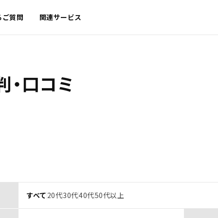
るご質問
関連サービス
判・口コミ
すべて
20代
30代
40代
50代以上