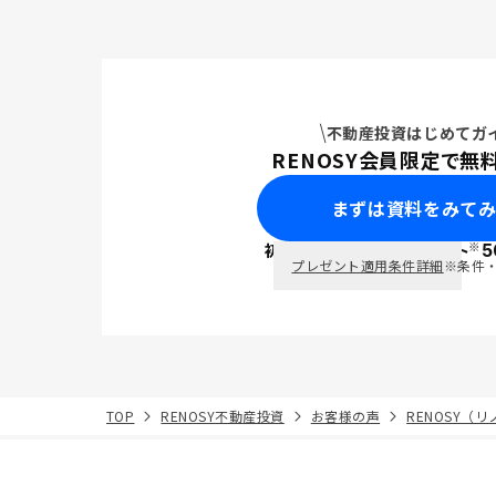
料が整って
不動産投資はじめてガ
RENOSY会員限定で無
まずは資料をみて
※
初回面談で
ポイント
5
PayPay
プレゼント適用条件詳細
※条件
TOP
RENOSY不動産投資
お客様の声
RENOSY（