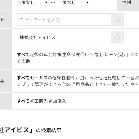
〜
性別
ド
すべて
老後の年金対策
生命保険代わり
信用(ローン)活用
リス
その他
すべて
セールスの信頼性
物件が良かった
他社比較して一番
手
アプリで管理ができる
他の運用商品と比べて一番だった
や
すべて
初回購入
追加購入
社アイビス」
の検索結果