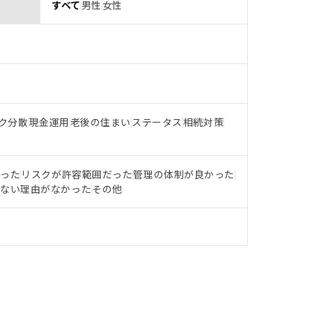
すべて
男性
女性
ク分散
現金運用
老後の住まい
ステータス
相続対策
だった
リスクが許容範囲だった
管理の体制が良かった
らない理由がなかった
その他