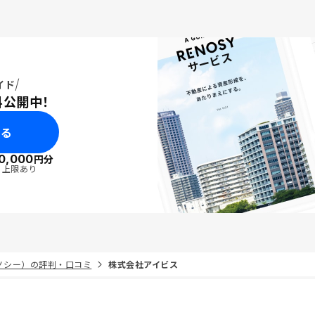
いると安心できる。
イド
料公開中！
みる
0,000
円分
・上限あり
リノシー）の評判・口コミ
株式会社アイビス