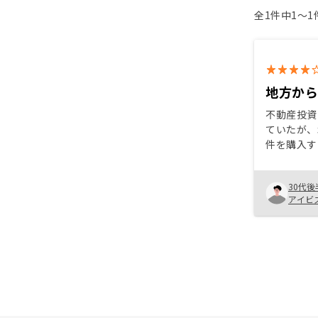
全1件中1〜
地方か
不動産投資
ていたが、
件を購入す
つ具体的に
いて、RE
30代後
購入までの
アイビ
った。 ま
てもほとん
る。 私と
都圏の不動
パッケージ
ていると思う。 質問す
いただける
率やキャッ