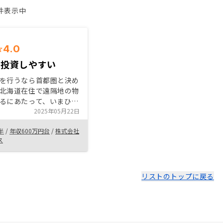
1件表示中
4.0
ら投資しやすい
を行うなら首都圏と決め
北海道在住で遠隔地の物
るにあたって、いまひと
動けずにいた。 そこつ
2025年05月22日
NOSYでは、面談から物件
半
/
年収600万円台
/
株式会社
流れがとてもスムーズだ
ス
た、購入後の管理につい
どを任せられる点が助か
同じように地方在住で首
産に投資したい人には、
リストのトップに戻る
かされたRENOSYは向い
ると返答は
のだが、もう少し投資効
シュフローについての資