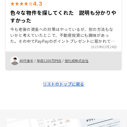
4.3
色々な物件を探してくれた 説明も分かりや
すかった
今も老後の資金への対策はやっているが、別の方法もな
いかと考えていたとこで、不動産投資にも興味があっ
た。その中でPayPayのポイントプレゼントに惹かれてリ
ノシーにコンタクトを取った。 業界No. 1ということもあ
2025年02月24日
って物件情報が豊富だったし、戦略的なところもアドバ
イスもらえてやってみようと思えた。 少し押しが強いか
40代後半
/
年収1200万円台
/
旭化成株式会社
なと感じた。不動産投資が初めてで迷いがある中だった
ので、もう少し寄り添ってもらえると良かったかな。
リストのトップに戻る