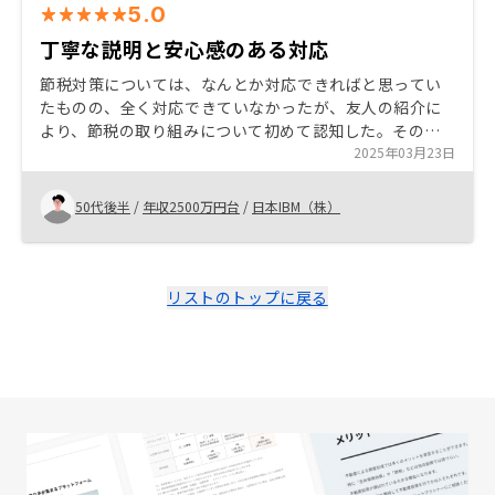
5.0
丁寧な説明と安心感のある対応
節税対策については、なんとか対応できればと思ってい
たものの、全く対応できていなかったが、友人の紹介に
より、節税の取り組みについて初めて認知した。その上
で、RENOSY様での取り組みについて説明を受けたが、
2025年03月23日
丁寧で安心感のある対応と物件内容について納得が行っ
たため、購入を決めた。
50代後半
/
年収2500万円台
/
日本IBM（株）
リストのトップに戻る