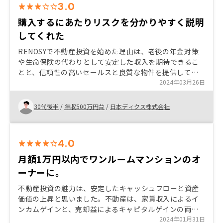
3.0
購入するにあたりリスクを分かりやすく説明
してくれた
RENOSYで不動産投資を始めた理由は、老後の年金対策
や生命保険の代わりとして安定した収入を期待できるこ
とと、信頼性の高いセールスと良質な物件を提供してお
り、アプリで簡単に管理できることがよかったです。ま
2024年03月26日
た、購入後のアフターサービスも良いです。
30代後半
/
年収500万円台
/
日本ディクス株式会社
4.0
月額1万円以内でワンルームマンションのオ
ーナーに。
不動産投資の魅力は、安定したキャッシュフローと資産
価値の上昇と思いました。不動産は、家賃収入によるイ
ンカムゲインと、売却益によるキャピタルゲインの両方
が得られるのと、不動産は物理的な存在だから、株式や
2024年01月31日