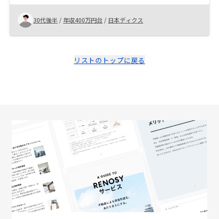
債券などの金融商品と比べて、リスクが低く、安心感を
感じました。リノシーに決めた理由は管理会社の信頼性
30代後半
/
年収400万円台
/
日本ディクス
でした。
リストのトップに戻る