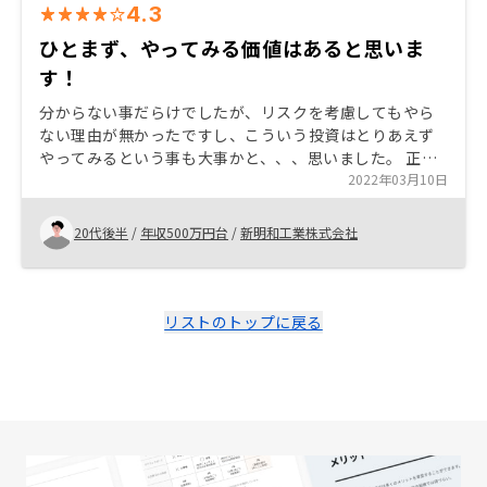
4.3
ひとまず、やってみる価値はあると思いま
す！
分からない事だらけでしたが、リスクを考慮してもやら
ない理由が無かったですし、こういう投資はとりあえず
やってみるという事も大事かと、、、思いました。 正
直、初めはわからない事だらけで不安だらけでした。し
2022年03月10日
かし、その不安事項を一つずつ、理論的にかつ日本の経
済など様々な背景をもとに解説していただきました。 お
20代後半
/
年収500万円台
/
新明和工業株式会社
陰様で、全ての不安を取り除く事ができました。 また、
想定されるリスクについても詳細に説明していただいた
おかげで、不動産投資をやらない理由がありませんでし
た。
リストのトップに戻る