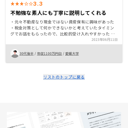
3.3
不勉強な素人にも丁寧に説明してくれる
・元々不動産なり現金ではない資産保有に興味があった
・税金対策として何かできないかと考えていたタイミン
グでお話をもらったので、比較的受け入れやすかった ・
色々質問させてもらった際、データを示してくれながら
2023年06月11日
説明してくれたのが良かった ・最終的には営業の方を信
頼するしかないが、その点言動などにある程度信頼でき
30代後半
/
年収1100万円台
/
愛媛大学
るところがあった ・追加購入のキャンペーンをセールス
されたが、まだ購入済み物件の運用実態が分からない時
期にセールスされても正直押し売り感が強く感じてしま
った
リストのトップに戻る