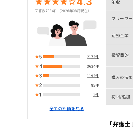
4.3
年収
回答数7084件（2026年08月現在）
フリーワー
勤務企業
投資目的
5
2172件
4
3634件
3
1192件
購入の決め
2
85件
1
1件
初回/追加
全ての評価を見る
「弁護士