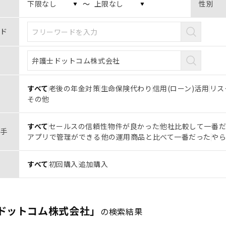
〜
性別
ド
すべて
老後の年金対策
生命保険代わり
信用(ローン)活用
リス
その他
すべて
セールスの信頼性
物件が良かった
他社比較して一番
手
アプリで管理ができる
他の運用商品と比べて一番だった
や
すべて
初回購入
追加購入
ドットコム株式会社」
の検索結果