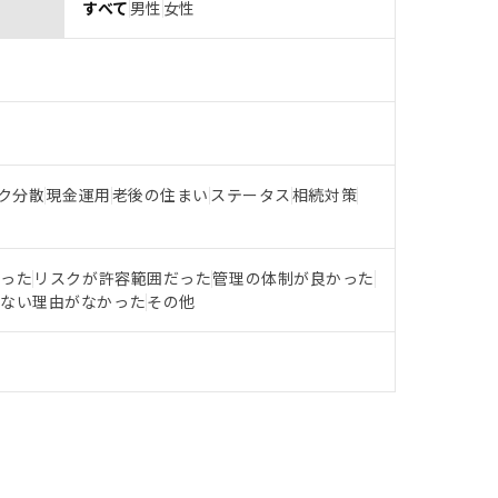
すべて
男性
女性
ク分散
現金運用
老後の住まい
ステータス
相続対策
だった
リスクが許容範囲だった
管理の体制が良かった
らない理由がなかった
その他