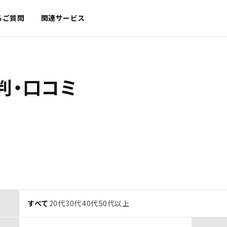
るご質問
関連サービス
判・口コミ
すべて
20代
30代
40代
50代以上