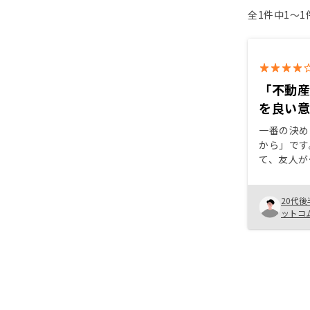
全1件中1〜
「不動
を良い
一番の決め
から」です
て、友人が
が分かりま
向かって、
20代後
ら、時にリ
ットコ
に努力を重
動すら覚え
れからも「
て、誰に言
ね続けてく
んな貴社だ
預けられる