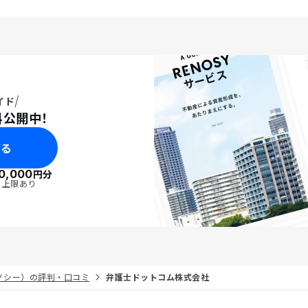
イド
料公開中！
みる
0,000
円分
・上限あり
リノシー）の評判・口コミ
弁護士ドットコム株式会社