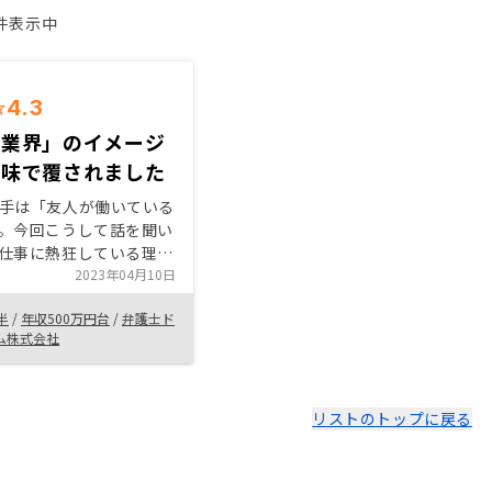
1件表示中
4.3
産業界」のイメージ
意味で覆されました
手は「友人が働いている
。今回こうして話を聞い
仕事に熱狂している理由
した。大きなビジョンに
2023年04月10日
日々ストレッチしなが
半
/
年収500万円台
/
弁護士ド
スクを取りながら、誠実
ム株式会社
ねていることを知り、感
ました。貴社はきっとこ
より良い未来」を目指し
われるでもなく努力を重
リストのトップに戻る
れるんだと思います。そ
からこそ、自分の人生を
と感じて、利用を決めま