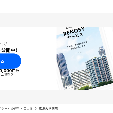
、今後のプランニング含
り時間をかけて説明いた
。押し売り感がないこと
評価でした。あと、仕事
時間が作れない中で手続
いて最大限努力いただき
だ運用を始めたばかりで
に余裕ができれば、また
イド
Yさんでお願いしようかなと
料公開中！
ます。
みる
0,000
円分
・上限あり
リノシー）の評判・口コミ
広島大学病院