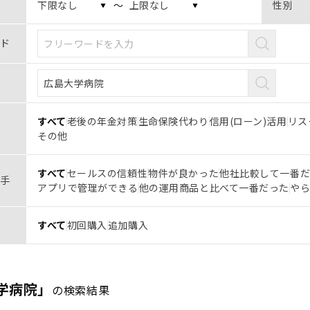
〜
性別
ド
すべて
老後の年金対策
生命保険代わり
信用(ローン)活用
リス
その他
すべて
セールスの信頼性
物件が良かった
他社比較して一番
手
アプリで管理ができる
他の運用商品と比べて一番だった
や
すべて
初回購入
追加購入
学病院」
の検索結果