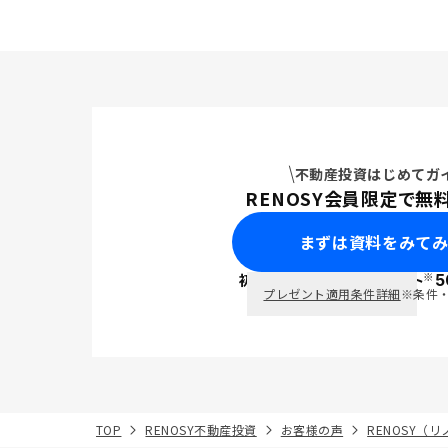
事例や実績
めてしっか
だきました
も非常に高
柄なかなか
き関連につ
ました。ま
すが、資金
不動産投資はじめてガ
RENOS
RENOSY会員限定で無
は思ってい
まずは資料をみて
※
初回面談で
ポイント
5
PayPay
プレゼント適用条件詳細
※条件
TOP
RENOSY不動産投資
お客様の声
RENOSY（