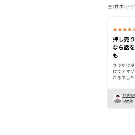
全1件中1〜
押し売
なら話
も
きっかけは
けでアマゾ
ころでした
もそも不動
た「胡散臭
30代後
度かセール
学病院
に、リスク
（RENO
なりました
値が下がら
形成」「自
金にする」