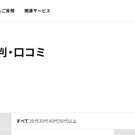
るご質問
関連サービス
判・口コミ
すべて
20代
30代
40代
50代以上