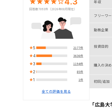
4.3
年収
回答数7093件（2026年08月現在）
フリーワー
勤務企業
投資目的
5
2177件
4
3636件
3
1194件
購入の決め
2
85件
1
1件
初回/追加
全ての評価を見る
「広島大