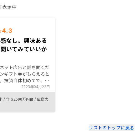
1件表示中
4.3
り感なし。興味ある
を聞いてみていいか
ネット広告と話を聞くだ
ンギフト券がもらえると
。投資自体初めてで、そ
産投資に対して漠然とし
2023年04月22日
さ」がありましたが、何
半
/
年収2500万円台
/
広島大
ス担当の話を聞くうち
とベネフィット
SY側も含めて）がクリアに
。「不動産は一定以上価
ない」「長期間での資産
リストのトップに戻る
分の職に対する信用をお
ということや、具体的な