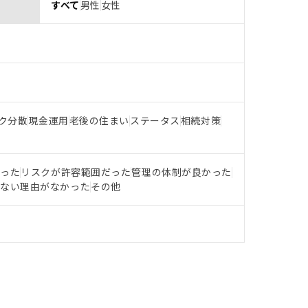
すべて
男性
女性
ク分散
現金運用
老後の住まい
ステータス
相続対策
だった
リスクが許容範囲だった
管理の体制が良かった
らない理由がなかった
その他