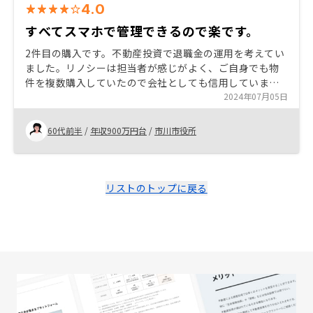
4.0
すべてスマホで管理できるので楽です。
2件目の購入です。不動産投資で退職金の運用を考えてい
ました。リノシーは担当者が感じがよく、ご自身でも物
件を複数購入していたので会社としても信用していまし
た。オーナーパーティーや講習会も充実していて、楽し
2024年07月05日
く参加しています。物件はアプリの新着をチェックして
いたところ、気に入ったものがあったので担当者と相談
60代前半
/
年収900万円台
/
市川市役所
して、申し込みました。DXに優れ、すべてスマホで完結
できるので気に入っています。確定申告も楽です。 友人
を何人か紹介しましたが、Amazon券を貰える日時が明
確だといいなと思いました。
リストのトップに戻る