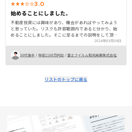
3.0
始めることにしました。
不動産投資には興味があり、機会があればやってみよう
と思っていた。リスクも許容範囲内であると分かり、始
めることにしました。そこに至るまでの説明をして頂き
ました。私が認識不足なこともありましたが、実際に手
2024年03月04日
続きする段階まで聞いてないことも多くありました。手
続きに関して常識なのかもしれませんが、始めることに
50代後半
/
年収1100万円台
/
富士フイルム和光純薬株式会社
なってから先の手続きや経費について予め説明が欲しか
ったです。
リストのトップに戻る