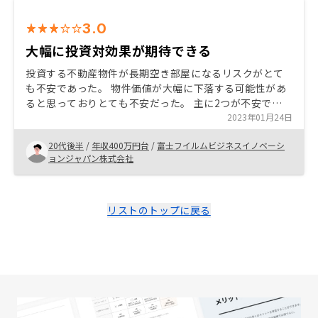
3.0
大幅に投資対効果が期待できる
投資する不動産物件が長期空き部屋になるリスクがとて
も不安であった。 物件価値が大幅に下落する可能性があ
ると思っておりとても不安だった。 主に2つが不安では
あったが、都心に近い物件で空き部屋リスクが少ない点
2023年01月24日
に魅力を感じた。 また2ヶ月前から空き部屋になる通知
20代後半
/
年収400万円台
/
富士フイルムビジネスイノベーシ
ができるという点から魅力を感じた。 物件価値について
ョンジャパン株式会社
は新築物件ではないので特に大幅下落はしないとのこと
で魅力を感じた。 契約後のフローを1度に行えるように
してほしい
リストのトップに戻る