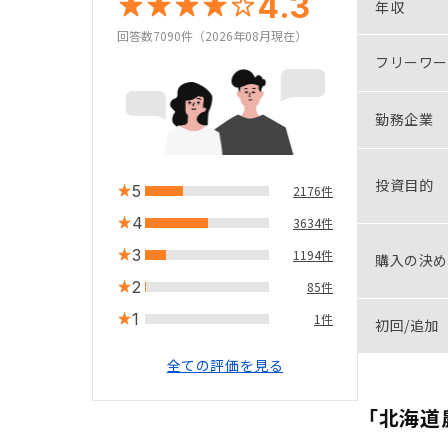
4.3
年収
回答数7090件（2026年08月現在）
フリーワー
勤務企業
投資目的
5
2176件
4
3634件
3
1194件
購入の決め
2
85件
1
1件
初回/追加
全ての評価を見る
「北海道