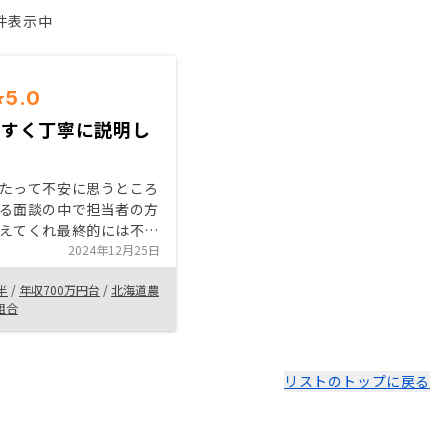
1件表示中
5.0
やすく丁寧に説明し
た
たって不安に思うところ
る面談の中で担当者の方
えてくれ最終的には不安
く始めることが出来た。
2024年12月25日
る気はあまりなかったが
半
/
年収700万円台
/
北海道農
ていく中で不動産投資を
組合
いと思うようになった。
ルを普段見ないので初め
Eでやりとり出来ればもう
なと思う
リストのトップに戻る