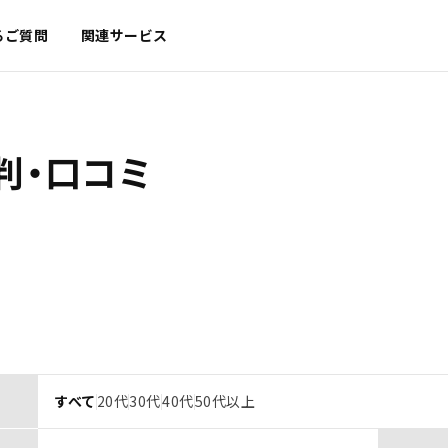
るご質問
関連サービス
判・口コミ
すべて
20代
30代
40代
50代以上