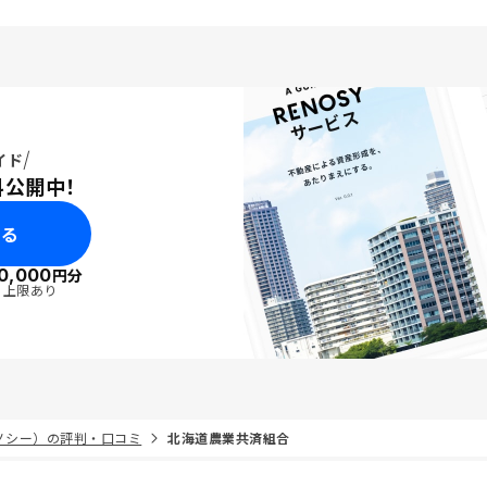
イド
料公開中！
みる
0,000
円分
・上限あり
リノシー）の評判・口コミ
北海道農業共済組合