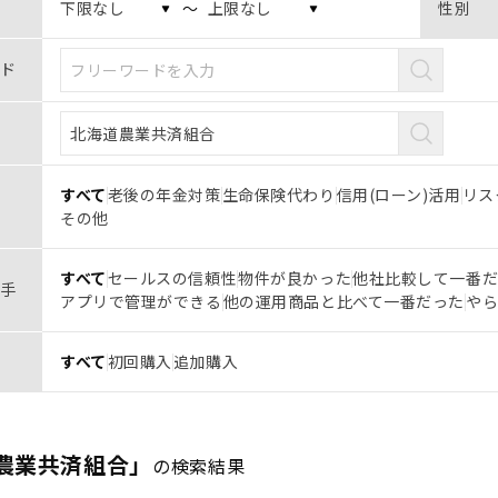
〜
性別
ド
すべて
老後の年金対策
生命保険代わり
信用(ローン)活用
リス
その他
すべて
セールスの信頼性
物件が良かった
他社比較して一番
手
アプリで管理ができる
他の運用商品と比べて一番だった
や
すべて
初回購入
追加購入
農業共済組合」
の検索結果