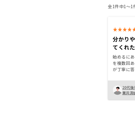
全1件中1〜
分かり
てくれ
始めるにあ
を複数回あ
が丁寧に答
な部分がな
最初は始め
20代後
面談を行っ
業共済
やってみた
あまりメー
からLIN
少し便利か