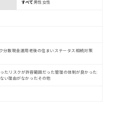
すべて
男性
女性
ク分散
現金運用
老後の住まい
ステータス
相続対策
だった
リスクが許容範囲だった
管理の体制が良かった
らない理由がなかった
その他