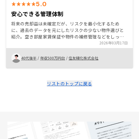
5.0
安心できる管理体制
将来の売却益は未確定だが、リスクを最小化するため
に、過去のデータを元にしたリスクの少ない物件選びと
紹介。空き部屋家賃保証や物件の補修管理などをしっか
りと管理してくれる体制があるので、安心でき良いと感
2026年03月17日
じました。 ネット上で、リノシーと顧客が進捗を確認で
きるよう、契約後のTODOリストと、進捗チェックリス
40代後半
/
年収500万円台
/
住友精化株式会社
トがあると助かるかなぁと思いました。
リストのトップに戻る