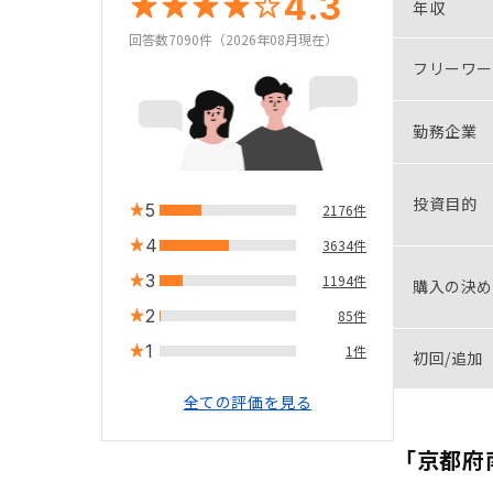
4.3
年収
回答数7090件（2026年08月現在）
フリーワー
勤務企業
投資目的
5
2176件
4
3634件
3
1194件
購入の決め
2
85件
1
1件
初回/追加
全ての評価を見る
「京都府