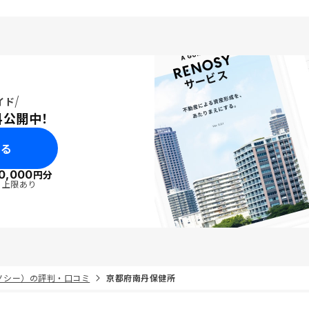
イド
料公開中！
みる
0,000
円分
・上限あり
リノシー）の評判・口コミ
京都府南丹保健所