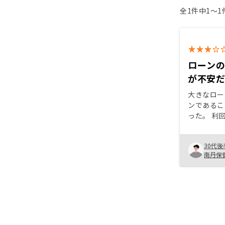
全1件中1〜
ローン
が不安
大きなロー
ンであるこ
った。 利回りのいい物件を探して
ほしい。
30代後
南丹保