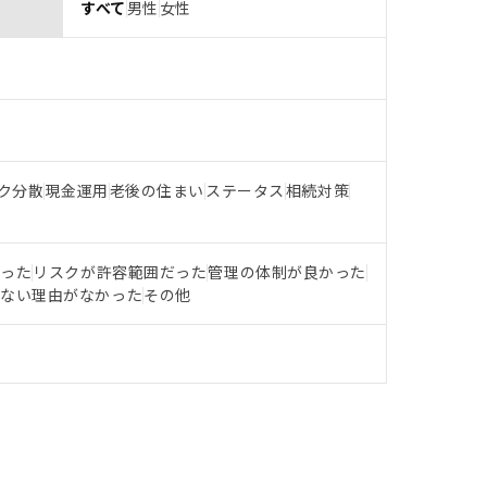
すべて
男性
女性
ク分散
現金運用
老後の住まい
ステータス
相続対策
だった
リスクが許容範囲だった
管理の体制が良かった
らない理由がなかった
その他