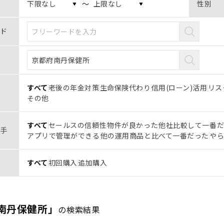
〜
性別
ド
すべて
老後の年金対策
生命保険代わり
信用(ローン)活用
リス
その他
すべて
セールスの信頼性
物件が良かった
他社比較して一番
手
アプリで管理ができる
他の運用商品と比べて一番だった
や
すべて
初回購入
追加購入
南丹保健所」
の検索結果