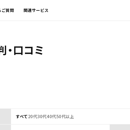
るご質問
関連サービス
判・口コミ
すべて
20代
30代
40代
50代以上