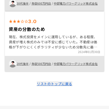
30代後半
/
年収600万円台
/
中部電力パワーグリッド株式会社
3.0
資産の分散のため
現在、株式投資をメインに運用しているが、ある程度、
資産が増え株式のみでは不安に感じていた。不動産は価
格が下がりにくくポラリティが少ないため分散先に最適
だった。勤続年数もある程度重ねて信用があったため、
2024年01月30日
低金利で投資資金を借りれたことも理由の一つ。
20代後半
/
年収500万円台
/
中部電力パワーグリッド株式会社
リストのトップに戻る