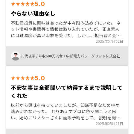
5.0
やらない理由なし
不動産投資に興味はあったが中々踏み込めずにいた。 ネ
ット情報や書籍等で情報は取り入れていたが、正直素人
には難易度が高い印象を受けた。 しかし、担当者と会話
していく中で不安が払拭でき、信用に値すると判断した
2025年07月02日
ため購入する意思を固めた。
30代後半
/
年収600万円台
/
中部電力パワーグリッド株式会社
5.0
不安な事は全部聞いて納得するまで説明して
くれた
以前から興味を持っていましたが、知識不足なため中々
踏み切れなかった。 とりあえずプロに色々聞こうと思
い、始めにリノシーさんに面談予約をして、 説明を聞い
ている内に不安感が払拭出来た。 やらない理由はないと
2025年05月26日
思い即決で購入を決めた。