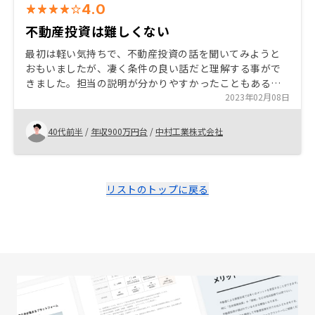
4.0
不動産投資は難しくない
最初は軽い気持ちで、不動産投資の話を聞いてみようと
おもいましたが、凄く条件の良い話だと理解する事がで
きました。担当の説明が分かりやすかったこともあると
思いますが、即決でやる事を決めました。本当にスムー
2023年02月08日
ズに契約まで至ったので、やって良かったと思います。
契約して数日後、本当に入居者が決まり、安心してる次
40代前半
/
年収900万円台
/
中村工業株式会社
第です スムーズに契約まで至る事が出来たので本当に素
晴らしいと思います
リストのトップに戻る