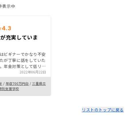
1件表示中
4.3
スが充実していま
はビギナーでかなり不安
たが丁寧に話をしていた
。年金対策として低リス
い商品であると勧めてい
2022年06月22日
た。契約まで不安に思っ
半
/
年収700万円台
/
三重県立
解消していただき安心し
特別支援学校
ました。
リストのトップに戻る