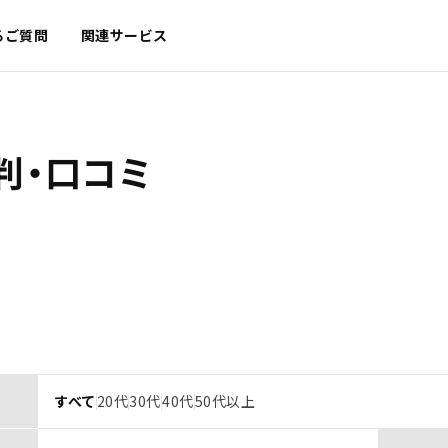
るご質問
関連サービス
判・口コミ
すべて
20代
30代
40代
50代以上