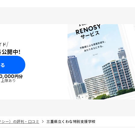
イド
料公開中！
みる
0,000
円分
・上限あり
リノシー）の評判・口コミ
三重県立くわな特別支援学校