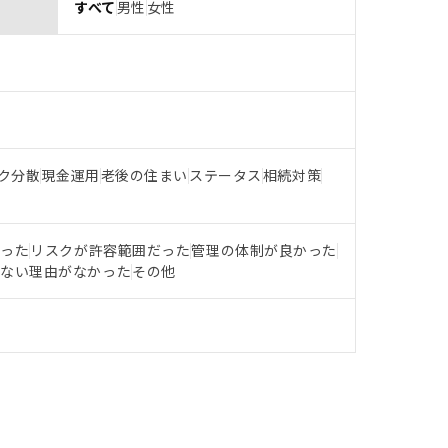
すべて
男性
女性
ク分散
現金運用
老後の住まい
ステータス
相続対策
だった
リスクが許容範囲だった
管理の体制が良かった
らない理由がなかった
その他