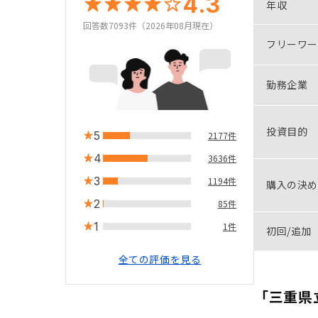
4.3
年収
回答数7093件（2026年08月現在）
フリーワー
勤務企業
投資目的
5
2177件
4
3636件
3
1194件
購入の決め
2
85件
1
1件
初回/追加
全ての評価を見る
「三重県