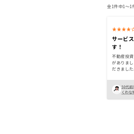
全1件中1〜
サービ
す！
不動産投資
がありまし
だきました
クで大変よ
ただきまし
50代前
ている事を
くわな
てけいでき