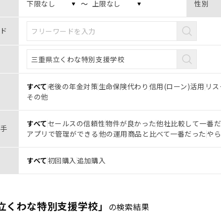
〜
性別
ド
すべて
老後の年金対策
生命保険代わり
信用(ローン)活用
リス
その他
すべて
セールスの信頼性
物件が良かった
他社比較して一番
手
アプリで管理ができる
他の運用商品と比べて一番だった
や
すべて
初回購入
追加購入
立くわな特別支援学校」
の検索結果