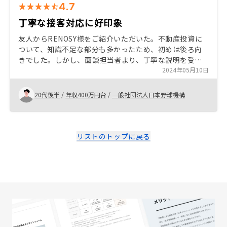
4.7
丁寧な接客対応に好印象
友人からRENOSY様をご紹介いただいた。不動産投資に
ついて、知識不足な部分も多かったため、初めは後ろ向
きでした。しかし、面談担当者より、丁寧な説明を受
け、不動産投資全般について勉強することが出来まし
2024年05月10日
た。最後まで丁寧な対応で安心して購入まで進めること
が出来ました。
20代後半
/
年収400万円台
/
一般社団法人日本野球機構
リストのトップに戻る