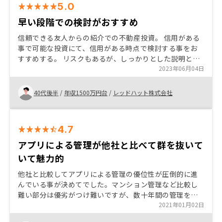
5.0
早い段階での検討がおすすめ
信頼できる友人からの紹介での不動産投資。 信用がある
事で可能な投資にて、信用がある時点で検討する事をお
すすめする。 リスクもあるが、しっかりとした説明と、
きめ細やかな担当者のサポートにて、決断。 引き継ぎよ
2023年06月04日
ろしくお願い致します。
40代後半
/
年収1500万円台
/
レッドハット株式会社
4.7
アプリによる管理が他社と比べて群を抜いて
いて魅力的
他社と比較してアプリによる管理の優位性が圧倒的に進
んでいる事が決めてでした。マンション管理など比較し
難い部分は優劣がつけ難いですが、数十年間の管理を考
慮した際、可能な限りペーパーレスでないと管理が煩雑
2021年01月02日
になるし、資産状況を気になったらその場で見れること