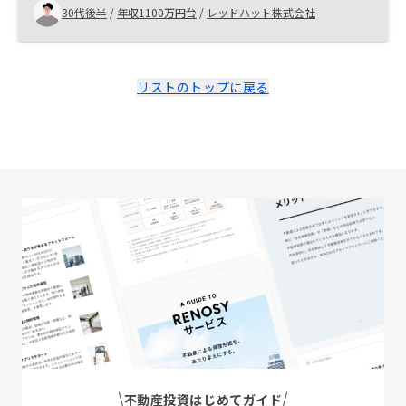
が理想なので、それらを最優先に他社と比較した際、
30代後半
/
年収1100万円台
/
レッドハット株式会社
Renosyが一番でした。 居住用マンションに関するサー
ビスもワンストップで対応頂けると投資と居住を含めた
検討が視野に入るので、今後検討頂けると嬉しいです。
リストのトップに戻る
不動産投資はじめてガイド