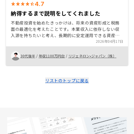
4.7
納得するまで説明をしてくれました
不動産投資を始めたきっかけは、将来の資産形成と税務
面の最適化を考えたことです。本業収入に依存しない収
入源を持ちたいと考え、長期的に安定運用できる資産と
して不動産に興味を持ちました。RENOSYを選んだ理由
2026年04月17日
は、物件選定から購入後の管理・売却までワンストップ
でサポートがあり、データに基づいた提案に安心感があ
30代後半
/
年収1100万円台
/
リジェネロン•ジャパン（株）
ったためです。初めての不動産投資でもシミュレーショ
ンが明確で、リスクも含めて丁寧に説明いただけた点が
印象的でした。これから検討される方には、短期利益で
はなく長期視点で判断すること、そして信頼できるパー
リストのトップに戻る
トナー選びの重要性をお伝えしたいです。