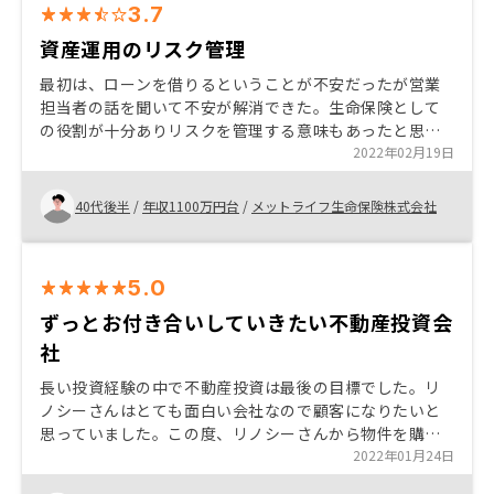
3.7
資産運用のリスク管理
最初は、ローンを借りるということが不安だったが営業
担当者の話を聞いて不安が解消できた。生命保険として
の役割が十分ありリスクを管理する意味もあったと思い
ます。中古マンションというリスクもあるがメリットも
2022年02月19日
ありいい話に巡り合えたと思います。
40代後半
/
年収1100万円台
/
メットライフ生命保険株式会社
5.0
ずっとお付き合いしていきたい不動産投資会
社
長い投資経験の中で不動産投資は最後の目標でした。リ
ノシーさんはとても面白い会社なので顧客になりたいと
思っていました。この度、リノシーさんから物件を購入
でき、長いお付き合いができることを光栄に思ってま
2022年01月24日
す。