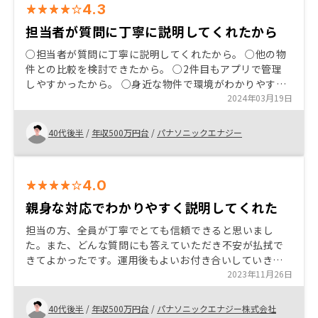
4.3
担当者が質問に丁寧に説明してくれたから
○担当者が質問に丁寧に説明してくれたから。 ○他の物
件との比較を検討できたから。 ○2件目もアプリで管理
しやすかったから。 ○身近な物件で環境がわかりやすか
ったから。 ○2件目で投資活用を増やしたかったから。
2024年03月19日
リノベーションなど付加価値を付けて 差別化を図り、自
分も住みたいと思う物件ができればいいなと思います
40代後半
/
年収500万円台
/
パナソニックエナジー
4.0
親身な対応でわかりやすく説明してくれた
担当の方、全員が丁寧でとても信頼できると思いまし
た。また、どんな質問にも答えていただき不安が払拭で
きてよかったです。運用後もよいお付き合いしていきた
いと思います。今回は大阪の物件を契約したので、次回
2023年11月26日
は東京の物件を契約できればと思います。
40代後半
/
年収500万円台
/
パナソニックエナジー株式会社