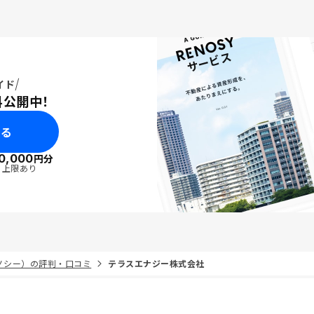
イド
料公開中！
みる
0,000
円分
・上限あり
リノシー）の評判・口コミ
テラスエナジー株式会社