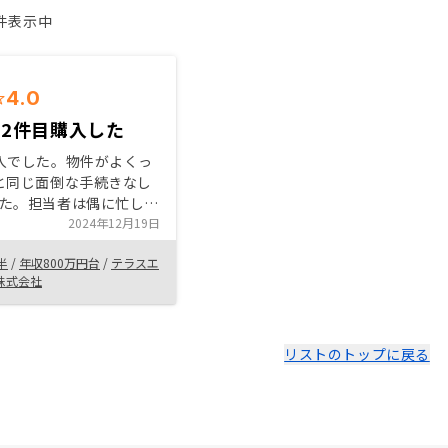
1件表示中
4.0
2件目購入した
入でした。物件がよくっ
と同じ面倒な手続きなし
た。担当者は偶に忙しく
り難いですが、サービス
2024年12月19日
いままで特に心配必要と
半
/
年収800万円台
/
テラスエ
、引き続き安心投資でき
株式会社
えます。
リストのトップに戻る