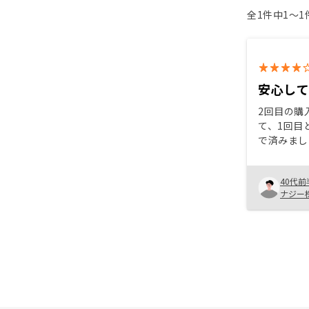
全1件中1〜
安心して
2回目の購
て、1回目
で済みまし
て連絡が取
が良くて、
40代前
ころがなく
ナジー
るとかんが