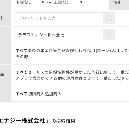
〜
性別
ド
すべて
老後の年金対策
生命保険代わり
信用(ローン)活用
リス
その他
すべて
セールスの信頼性
物件が良かった
他社比較して一番
手
アプリで管理ができる
他の運用商品と比べて一番だった
や
すべて
初回購入
追加購入
エナジー株式会社」
の検索結果