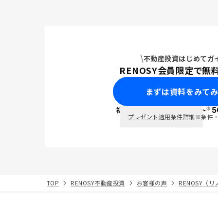
不動産投資はじめてガ
RENOSY会員限定で無
まずは資料をみて
※
初回面談で
ポイント
5
PayPay
プレゼント適用条件詳細
※条件
TOP
RENOSY不動産投資
お客様の声
RENOSY（