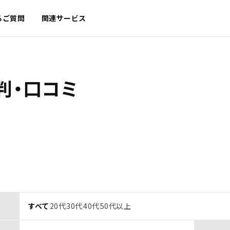
るご質問
関連サービス
判・口コミ
すべて
20代
30代
40代
50代以上