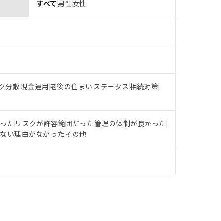
すべて
男性
女性
ク分散
現金運用
老後の住まい
ステータス
相続対策
だった
リスクが許容範囲だった
管理の体制が良かった
らない理由がなかった
その他