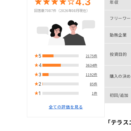
4.3
年収
回答数7087件（2026年08月現在）
フリーワー
勤務企業
投資目的
5
2175件
4
3634件
3
1192件
購入の決め
2
85件
1
1件
初回/追加
全ての評価を見る
「テラス