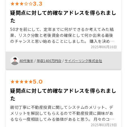
3.3
疑問点に対して的確なアドレスを得られまし
た
50才を前にして、定年までに何ができるか考えてみた結
果、リスク分散と老後資金の確保として何か出来る最後
のチャンスと思い始めることにしました。 購入を決めた
理由は団信が通る最後のチャンスだと思ったので相談し
2025年06月16日
てみました。
40代後半
/
年収1400万円台
/
サイバーリンク株式会社
5.0
疑問点に対して的確なアドレスを得られまし
た
親切丁寧に不動産投資に関してシステムのメリット、デ
メリットを解説してもらえるので不動産投資に興味があ
るなら一度相談してみる価値があると思う。 月々のコス
トやライフステージにおける目的が見合うなら、早いう
2025年03月19日