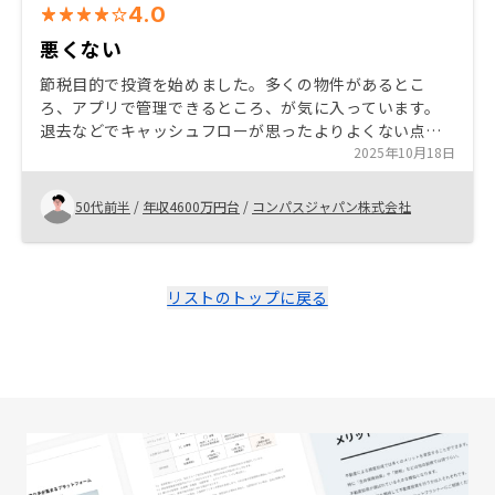
4.0
悪くない
節税目的で投資を始めました。多くの物件があるとこ
ろ、アプリで管理できるところ、が気に入っています。
退去などでキャッシュフローが思ったよりよくない点な
ど不安になる部分はありましたが、概ね満足していま
2025年10月18日
す。 カスタマーサクセス部が弱い。広告を打て、追加の
コミッションを払った方がいい、しか言ってこない。家
50代前半
/
年収4600万円台
/
コンパスジャパン株式会社
賃更新の際の値上げ幅のアドバイスなどがない。
リストのトップに戻る