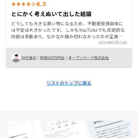
4.3
とにかく考えぬいて出した結論
どうしても大きな買い物になるため、不動産投資自体に
は不安は大きかったです。 しかもYouTubeでも否定的な
内容は多数あり、なかなか踏み切れなかったのが正直な
ところです。 最終的にはどのリスクを許容できるかに尽
2023年05月22日
きますが、他社ではないサービス(オプション)がRENOSY
の強みであり、これによりリスクを大幅に回避できると
30代後半
/
年収600万円台
/
オープンワーク株式会社
感じました。 また仮に減価償却で物件価値が0円になっ
ても土地の価値は落ちにくいことを考慮しても中長期的
にプラスになることがわかったので決断しました。
リストのトップに戻る