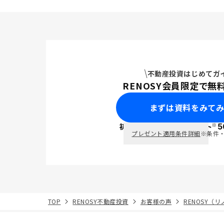
資が0円運
由、すぐに
いるのでは
した方が良
もっとあげ
い。
不動産投資はじめてガ
RENOSY会員限定で無
まずは資料をみて
※
初回面談で
ポイント
5
PayPay
プレゼント適用条件詳細
※条件
TOP
RENOSY不動産投資
お客様の声
RENOSY（