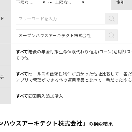
〜
性別
ド
すべて
老後の年金対策
生命保険代わり
信用(ローン)活用
リス
その他
すべて
セールスの信頼性
物件が良かった
他社比較して一番
手
アプリで管理ができる
他の運用商品と比べて一番だった
や
すべて
初回購入
追加購入
ンハウスアーキテクト株式会社」
の検索結果