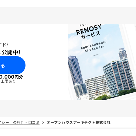
用でもプラスになる理
家賃収入を得ようとして
ないって事をもっと発信
いと思う。また、実例を
た方がよりわかりやす
イド
料公開中！
みる
0,000
円分
・上限あり
リノシー）の評判・口コミ
オープンハウスアーキテクト株式会社