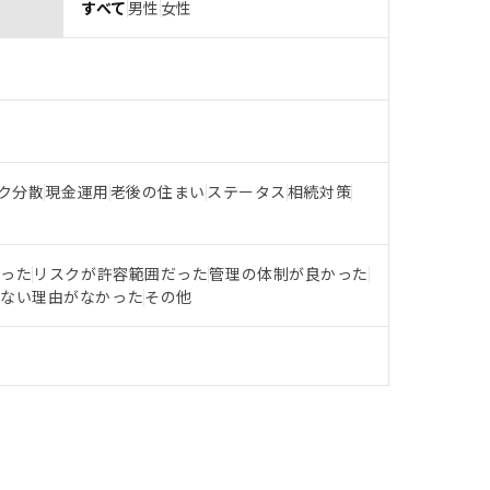
すべて
男性
女性
ク分散
現金運用
老後の住まい
ステータス
相続対策
だった
リスクが許容範囲だった
管理の体制が良かった
らない理由がなかった
その他