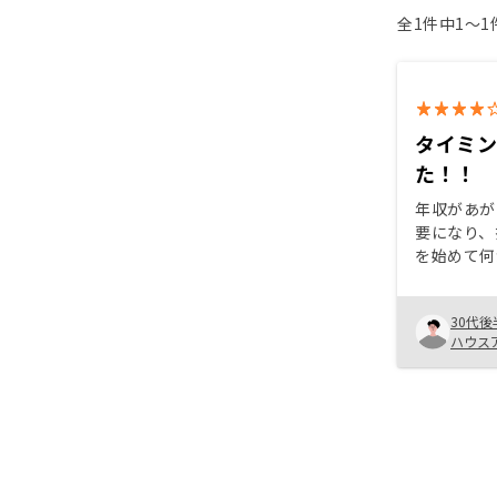
全1件中1〜
タイミ
た！！
年収があが
要になり、
を始めて何
に、だいぶ
絡がきまし
30代後
すごく良く
ハウス
を色々して
なった。 最後の決めては、同級生
が役員にい
り、どこか
うと思ったの
投資のハー
なぜ税金対