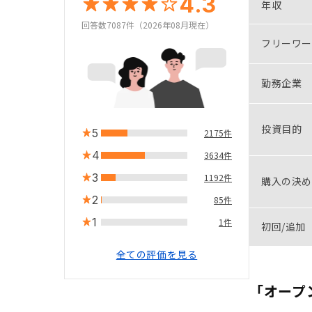
4.3
年収
回答数7087件（2026年08月現在）
フリーワー
勤務企業
投資目的
5
2175件
4
3634件
3
1192件
購入の決め
2
85件
1
1件
初回/追加
全ての評価を見る
「オープ