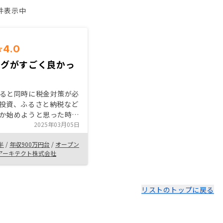
1件表示中
4.0
ングがすごく良かっ
ると同時に税金対策が必
投資、ふるさと納税など
か始めようと思った時
前に申し込んだ面談の連
2025年03月05日
た。 そのタイミングが
半
/
年収900万円台
/
オープン
、家を売却し、投資など
アーキテクト株式会社
いる中の一つの選択肢に
た事にすごく親近感があ
で始めるならここにしよ
リストのトップに戻る
がきっかけ。 不動産
ドルがすごく高いので、
策になるのか、不動産投