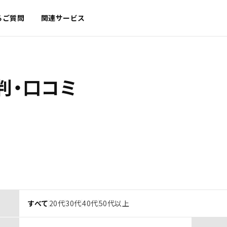
るご質問
関連サービス
判・口コミ
すべて
20代
30代
40代
50代以上