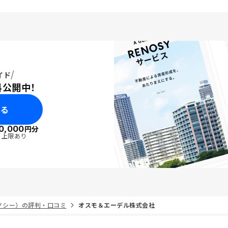
いるようにしか感じられ
もしこんな事も分からな
う時は相手に最低限学ん
どを事前に示して頂きた
イド
料公開中！
みる
0,000
円分
・上限あり
リノシー）の評判・口コミ
オスモ＆エーデル株式会社