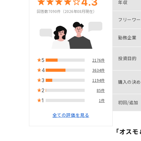
4.3
年収
回答数7090件（2026年08月現在）
フリーワー
勤務企業
投資目的
5
2176件
4
3634件
3
1194件
購入の決め
2
85件
1
1件
初回/追加
全ての評価を見る
「オスモ