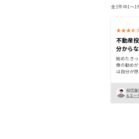
全1件中1〜
不動産
分から
始めたきっ
僚の勧めが
は自分が想
簡単でした
任せっぱな
40代後
きもありま
＆エー
うやむやに
しながら進
なくスムー
いかと思います。 
う少し丁寧
人なので、
も言ったと