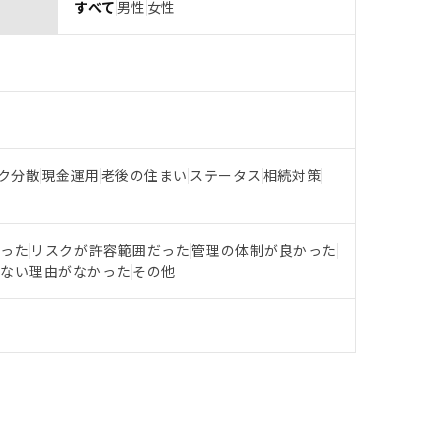
すべて
男性
女性
ク分散
現金運用
老後の住まい
ステータス
相続対策
だった
リスクが許容範囲だった
管理の体制が良かった
らない理由がなかった
その他