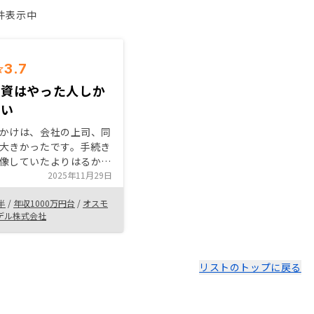
1件表示中
3.7
投資はやった人しか
ない
かけは、会社の上司、同
大きかったです。手続き
像していたよりはるかに
がリノシーさんに全てを
2025年11月29日
しも良くないという気づ
半
/
年収1000万円台
/
オスモ
した。分からないことは
デル株式会社
せず一つ一つクリアーに
めていくとストレスも少
ズに始められるのではな
説明、確認はも
リストのトップに戻る
にして欲しい。相手は素
打ち合わせの中で少しで
で証明されてもマウント