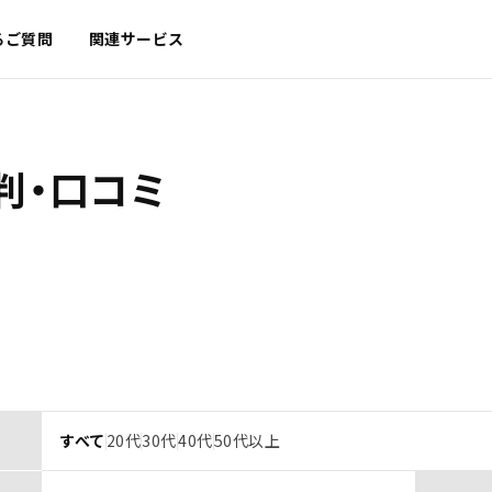
るご質問
関連サービス
判・口コミ
すべて
20代
30代
40代
50代以上