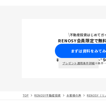
を取られて
なかった。
いのかと思
でおく事な
いです。
不動産投資はじめてガ
RENOSY会員限定で無
まずは資料をみて
※
初回面談で
ポイント
5
PayPay
プレゼント適用条件詳細
※条件
TOP
RENOSY不動産投資
お客様の声
RENOSY（