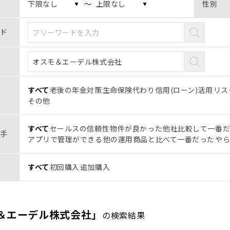
〜
性別
ド
すべて
老後の年金対策
生命保険代わり
信用(ローン)活用
リス
その他
すべて
セールスの信頼性
物件が良かった
他社比較して一番
手
アプリで管理ができる
他の運用商品と比べて一番だった
や
すべて
初回購入
追加購入
＆エーデル株式会社」
の検索結果