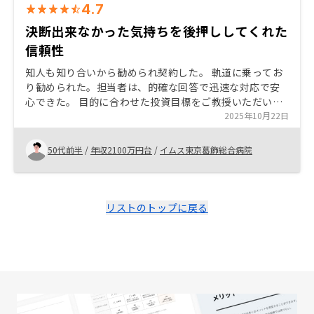
4.7
決断出来なかった気持ちを後押ししてくれた
信頼性
知人も知り合いから勧められ契約した。 軌道に乗ってお
り勧められた。担当者は、的確な回答で迅速な対応で安
心できた。 目的に合わせた投資目標をご教授いただいて
速やかに対応出来た。 投資目的によるが、悩んでいても
2025年10月22日
仕方ないので行動に移すべきかと。質問もしやすく理解
してから決断しましょう。
50代前半
/
年収2100万円台
/
イムス東京葛飾総合病院
リストのトップに戻る