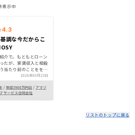
1件表示中
4.3
昇基調な今だからこ
OSY
紹介で。もともとローン
ったが、家賃収入と相殺
う当たり前のことをを考
った。また、赤字分は確
2026年05月23日
費として請求できる事も
半
/
年収3900万円台
/
アマゾ
た。 個人で会社を持っ
ェブ サービス合同会社
その活用も可能な事。
ームのサポートは迅速で
ぐらい対応してくれま
リストのトップに戻る
い。