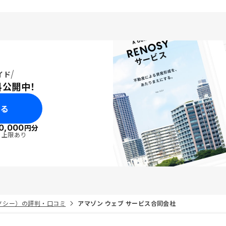
イド
料公開中！
みる
0,000
円分
・上限あり
リノシー）の評判・口コミ
アマゾン ウェブ サービス合同会社