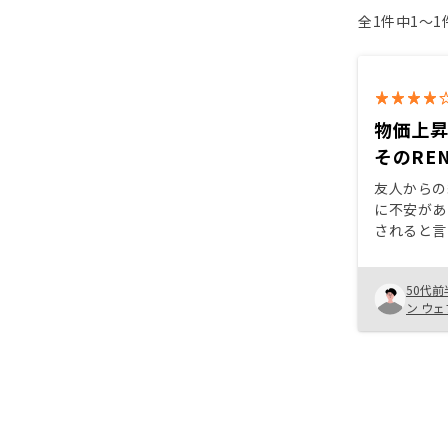
全1件中1〜
物価上
そのREN
友人からの
に不安があ
されると言
えていなか
定申告で経
50代前
盲点であっ
ン ウ
ているが、
セールスチ
申し訳ない
す。 家賃の改定タイミングなど推
奨して欲し