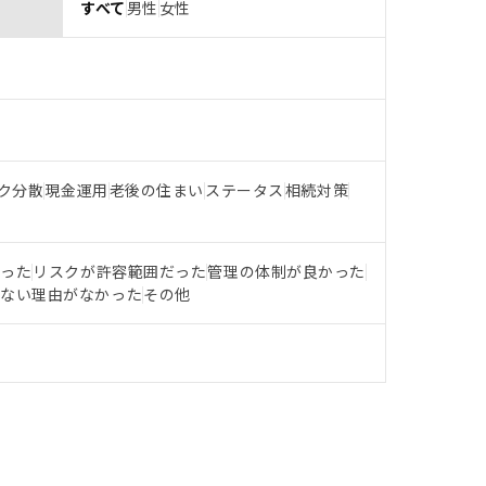
すべて
男性
女性
ク分散
現金運用
老後の住まい
ステータス
相続対策
だった
リスクが許容範囲だった
管理の体制が良かった
らない理由がなかった
その他