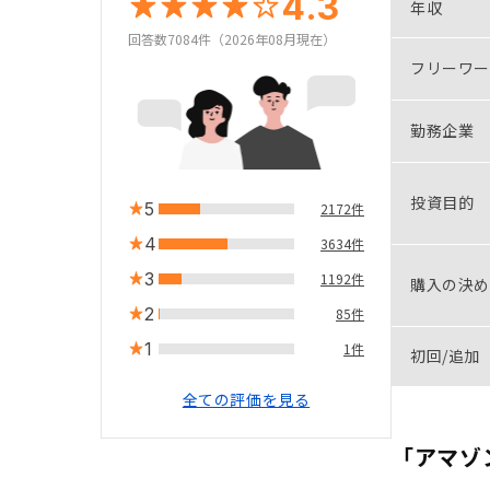
4.3
年収
回答数7084件（2026年08月現在）
フリーワー
勤務企業
投資目的
5
2172件
4
3634件
3
1192件
購入の決め
2
85件
1
1件
初回/追加
全ての評価を見る
「アマゾ