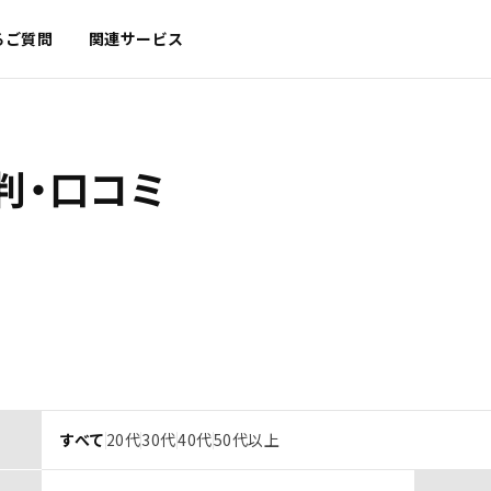
るご質問
関連サービス
判・口コミ
すべて
20代
30代
40代
50代以上