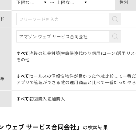
〜
性別
ド
すべて
老後の年金対策
生命保険代わり
信用(ローン)活用
リス
その他
すべて
セールスの信頼性
物件が良かった
他社比較して一番
手
アプリで管理ができる
他の運用商品と比べて一番だった
や
すべて
初回購入
追加購入
ン ウェブ サービス合同会社」
の検索結果